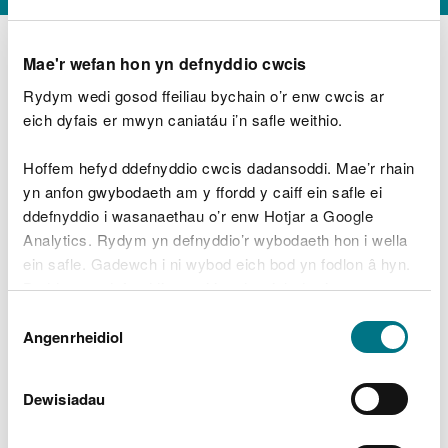
Mae'r wefan hon yn defnyddio cwcis
Rydym wedi gosod ffeiliau bychain o’r enw cwcis ar
D
y
eich dyfais er mwyn caniatáu i’n safle weithio.
Beth oeddech chi’n wneud?
w
e
Hoffem hefyd ddefnyddio cwcis dadansoddi. Mae’r rhain
d
yn anfon gwybodaeth am y ffordd y caiff ein safle ei
w
Peidiwch â chynnwys gwybodaeth bersonol neu
ddefnyddio i wasanaethau o’r enw Hotjar a Google
c
ariannol
h
Analytics. Rydym yn defnyddio’r wybodaeth hon i wella
w
ein safle. Gadewch i ni wybod eich bod yn fodlon â hyn.
r
Byddwn yn defnyddio cwci i gadw eich dewis.
t
Beth oedd yn mynd o’i le?
Dewis
h
Gellir
darllen mwy am ein cwcis
cyn i chi ddewis.
Angenrheidiol
y
Caniatâd
m
a
m
Dewisiadau
e
i