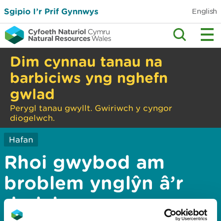
Sgipio I’r Prif Gynnwys
English
Dim cynnau tanau na
barbiciws yng nghefn
gwlad
Perygl tanau gwyllt. Gwiriwch y cyngor
diogelwch.
Hafan
Rhoi gwybod am
broblem ynglŷn â’r
dudalen