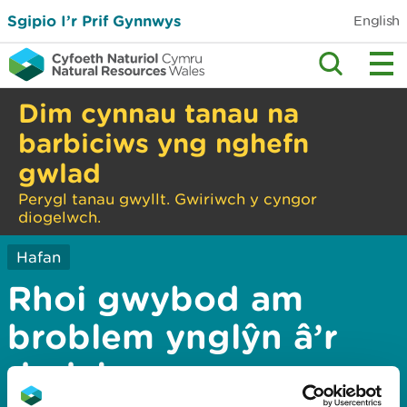
Sgipio I’r Prif Gynnwys
English
Dim cynnau tanau na
barbiciws yng nghefn
gwlad
Perygl tanau gwyllt. Gwiriwch y cyngor
diogelwch.
Hafan
Rhoi gwybod am
broblem ynglŷn â’r
dudalen