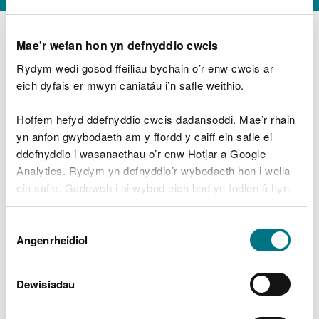
Mae'r wefan hon yn defnyddio cwcis
Rydym wedi gosod ffeiliau bychain o’r enw cwcis ar
D
y
eich dyfais er mwyn caniatáu i’n safle weithio.
Beth oeddech chi’n wneud?
w
e
Hoffem hefyd ddefnyddio cwcis dadansoddi. Mae’r rhain
d
yn anfon gwybodaeth am y ffordd y caiff ein safle ei
w
Peidiwch â chynnwys gwybodaeth bersonol neu
ddefnyddio i wasanaethau o’r enw Hotjar a Google
c
ariannol
h
Analytics. Rydym yn defnyddio’r wybodaeth hon i wella
w
ein safle. Gadewch i ni wybod eich bod yn fodlon â hyn.
r
Byddwn yn defnyddio cwci i gadw eich dewis.
t
Beth oedd yn mynd o’i le?
Dewis
h
Gellir
darllen mwy am ein cwcis
cyn i chi ddewis.
Angenrheidiol
y
Caniatâd
m
a
m
Dewisiadau
e
i