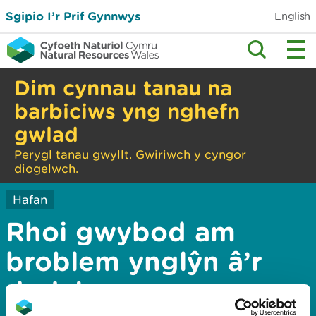
Sgipio I’r Prif Gynnwys
English
Dim cynnau tanau na
barbiciws yng nghefn
gwlad
Perygl tanau gwyllt. Gwiriwch y cyngor
diogelwch.
Hafan
Rhoi gwybod am
broblem ynglŷn â’r
dudalen