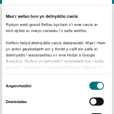
Mae'r wefan hon yn defnyddio cwcis
Rydym wedi gosod ffeiliau bychain o’r enw cwcis ar
D
y
eich dyfais er mwyn caniatáu i’n safle weithio.
Beth oeddech chi’n wneud?
w
e
Hoffem hefyd ddefnyddio cwcis dadansoddi. Mae’r rhain
d
yn anfon gwybodaeth am y ffordd y caiff ein safle ei
w
Peidiwch â chynnwys gwybodaeth bersonol neu
ddefnyddio i wasanaethau o’r enw Hotjar a Google
c
ariannol
h
Analytics. Rydym yn defnyddio’r wybodaeth hon i wella
w
ein safle. Gadewch i ni wybod eich bod yn fodlon â hyn.
r
Byddwn yn defnyddio cwci i gadw eich dewis.
t
Beth oedd yn mynd o’i le?
Dewis
h
Gellir
darllen mwy am ein cwcis
cyn i chi ddewis.
Angenrheidiol
y
Caniatâd
m
a
m
Dewisiadau
e
i