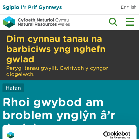
Sgipio I’r Prif Gynnwys
English
Dim cynnau tanau na
barbiciws yng nghefn
gwlad
Perygl tanau gwyllt. Gwiriwch y cyngor
diogelwch.
Hafan
Rhoi gwybod am
broblem ynglŷn â’r
dudalen