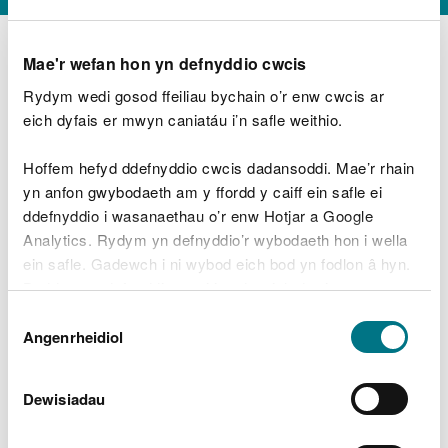
Mae'r wefan hon yn defnyddio cwcis
Rydym wedi gosod ffeiliau bychain o’r enw cwcis ar
D
y
eich dyfais er mwyn caniatáu i’n safle weithio.
Beth oeddech chi’n wneud?
w
e
Hoffem hefyd ddefnyddio cwcis dadansoddi. Mae’r rhain
d
yn anfon gwybodaeth am y ffordd y caiff ein safle ei
w
Peidiwch â chynnwys gwybodaeth bersonol neu
ddefnyddio i wasanaethau o’r enw Hotjar a Google
c
ariannol
h
Analytics. Rydym yn defnyddio’r wybodaeth hon i wella
w
ein safle. Gadewch i ni wybod eich bod yn fodlon â hyn.
r
Byddwn yn defnyddio cwci i gadw eich dewis.
t
Beth oedd yn mynd o’i le?
Dewis
h
Gellir
darllen mwy am ein cwcis
cyn i chi ddewis.
Angenrheidiol
y
Caniatâd
m
a
m
Dewisiadau
e
i