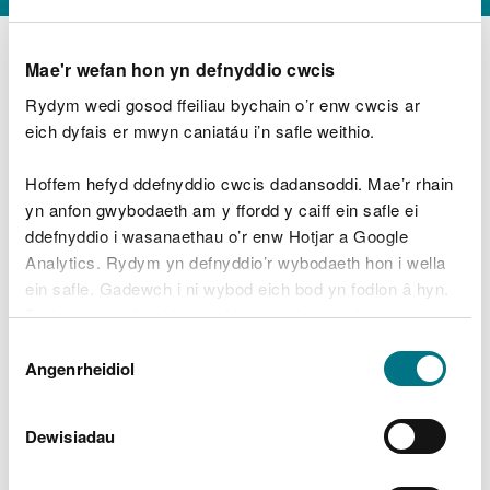
Mae'r wefan hon yn defnyddio cwcis
Rydym wedi gosod ffeiliau bychain o’r enw cwcis ar
D
y
eich dyfais er mwyn caniatáu i’n safle weithio.
Beth oeddech chi’n wneud?
w
e
Hoffem hefyd ddefnyddio cwcis dadansoddi. Mae’r rhain
d
yn anfon gwybodaeth am y ffordd y caiff ein safle ei
w
Peidiwch â chynnwys gwybodaeth bersonol neu
ddefnyddio i wasanaethau o’r enw Hotjar a Google
c
ariannol
h
Analytics. Rydym yn defnyddio’r wybodaeth hon i wella
w
ein safle. Gadewch i ni wybod eich bod yn fodlon â hyn.
r
Byddwn yn defnyddio cwci i gadw eich dewis.
t
Beth oedd yn mynd o’i le?
Dewis
h
Gellir
darllen mwy am ein cwcis
cyn i chi ddewis.
Angenrheidiol
y
Caniatâd
m
a
m
Dewisiadau
e
i