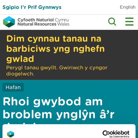
Sgipio I’r Prif Gynnwys
English
Dim cynnau tanau na
barbiciws yng nghefn
gwlad
Perygl tanau gwyllt. Gwiriwch y cyngor
diogelwch.
Hafan
Rhoi gwybod am
broblem ynglŷn â’r
dudalen