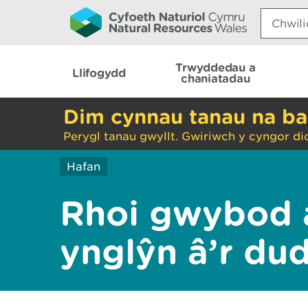
Search:
Trwyddedau a
Llifogydd
chaniatadau
Dim cynnau tanau na ba
Perygl tanau gwyllt. Gwiriwch y cyngor di
Hafan
Rhoi gwybod 
ynglŷn â’r du