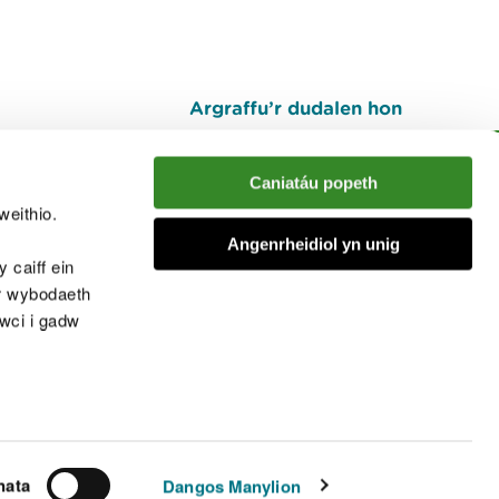
Argraffu’r dudalen hon
I fyny
Caniatáu popeth
weithio.
muno â'r sgwrs
Angenrheidiol yn unig
 caiff ein
’r wybodaeth
cwci i gadw
chwcis
nata
Dangos Manylion
© Cyfoeth Naturiol Cymru