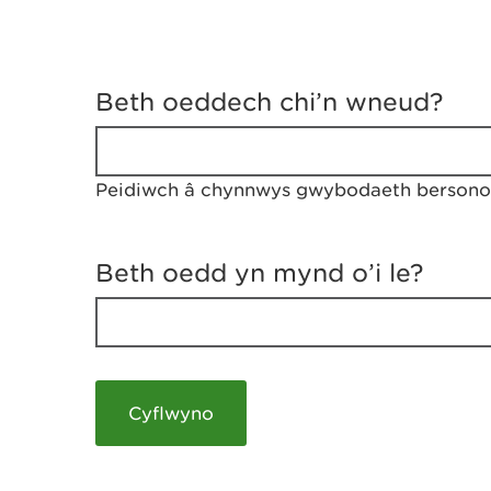
D
y
Beth oeddech chi’n wneud?
w
e
d
w
Peidiwch â chynnwys gwybodaeth bersonol
c
h
w
r
Beth oedd yn mynd o’i le?
t
h
y
m
a
m
e
i
c
h