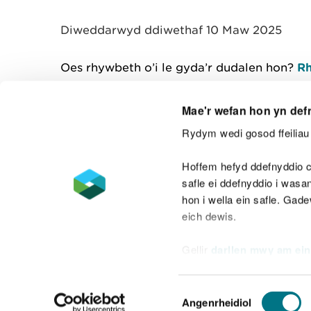
y
m
Diweddarwyd ddiwethaf 10 Maw 2025
w
e
l
Oes rhywbeth o’i le gyda’r dudalen hon?
Rh
i
a
d
Mae'r wefan hon yn def
Rydym wedi gosod ffeiliau 
Cysylltu â ni
Hoffem hefyd ddefnyddio c
safle ei ddefnyddio i was
hon i wella ein safle. Gad
eich dewis.
Datganiad hygyrchedd
Safonau'r Gymr
Gellir
darllen mwy am ein
Datganiad caethwasiaeth fodern
Dewis
Angenrheidiol
Caniatâd