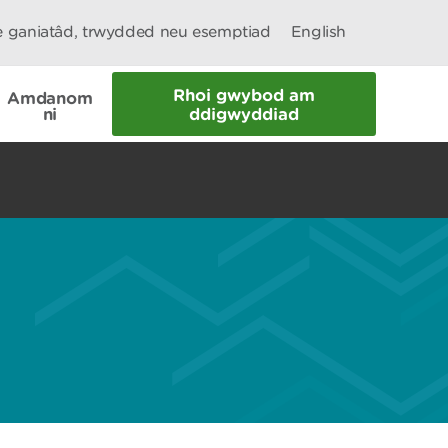
le ganiatâd, trwydded neu esemptiad
English
Rhoi gwybod am
Amdanom
ni
ddigwyddiad