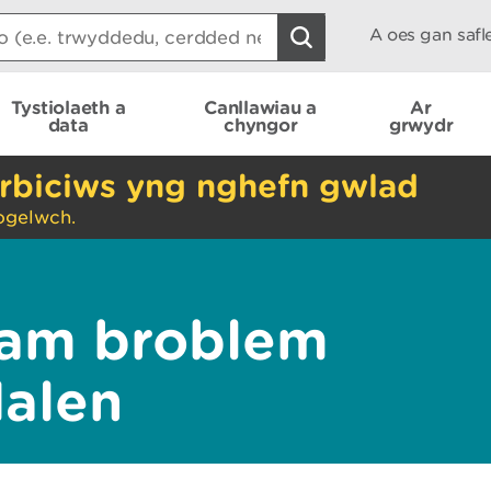
A oes gan saf
Tystiolaeth a
Canllawiau a
Ar
data
chyngor
grwydr
rbiciws yng nghefn gwlad
ogelwch.
am broblem
dalen