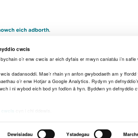
owch eich adborth
.
nyddio cwcis
bychain o’r enw cwcis ar eich dyfais er mwyn caniatáu i’n safle 
Y
wcis dadansoddi. Mae’r rhain yn anfon gwybodaeth am y ffordd y
anaethau o’r enw Hotjar a Google Analytics. Rydym yn defnyddio
ewch i ni wybod eich bod yn fodlon â hyn. Byddwn yn defnyddio 
aeg
Map o'r safle
Hawlfraint
Preifatrwydd a 
 cwcis
cyn i chi ddewis.
Dewisiadau
Ystadegau
March