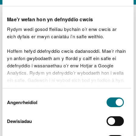
Mae'r wefan hon yn defnyddio cwcis
Rydym wedi gosod ffeiliau bychain o’r enw cwcis ar
D
y
eich dyfais er mwyn caniatáu i’n safle weithio.
Beth oeddech chi’n wneud?
w
e
Hoffem hefyd ddefnyddio cwcis dadansoddi. Mae’r rhain
d
yn anfon gwybodaeth am y ffordd y caiff ein safle ei
w
Peidiwch â chynnwys gwybodaeth bersonol neu
ddefnyddio i wasanaethau o’r enw Hotjar a Google
c
ariannol
h
Analytics. Rydym yn defnyddio’r wybodaeth hon i wella
w
ein safle. Gadewch i ni wybod eich bod yn fodlon â hyn.
r
Byddwn yn defnyddio cwci i gadw eich dewis.
t
Beth oedd yn mynd o’i le?
Dewis
h
Gellir
darllen mwy am ein cwcis
cyn i chi ddewis.
Angenrheidiol
y
Caniatâd
m
a
m
Dewisiadau
e
i