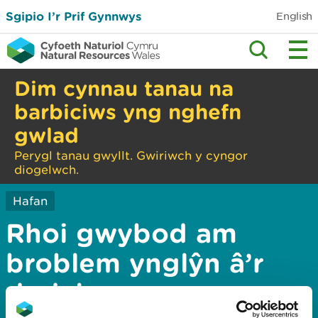
Sgipio I’r Prif Gynnwys
English
Dim cynnau tanau na
barbiciws yng nghefn
gwlad
Perygl tanau gwyllt. Gwiriwch y cyngor
diogelwch.
Hafan
Rhoi gwybod am
broblem ynglŷn â’r
dudalen