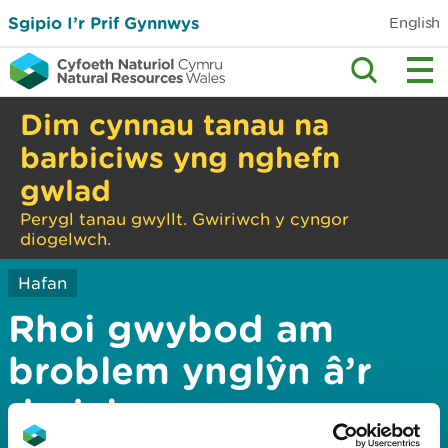
Sgipio I’r Prif Gynnwys
English
Dim cynnau tanau na
barbiciws yng nghefn
gwlad
Perygl tanau gwyllt. Gwiriwch y cyngor
diogelwch.
Hafan
Rhoi gwybod am
broblem ynglŷn â’r
dudalen