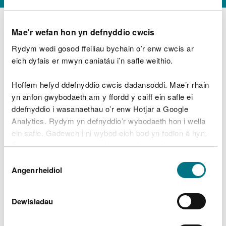
Mae'r wefan hon yn defnyddio cwcis
Rydym wedi gosod ffeiliau bychain o’r enw cwcis ar
D
y
eich dyfais er mwyn caniatáu i’n safle weithio.
Beth oeddech chi’n wneud?
w
e
Hoffem hefyd ddefnyddio cwcis dadansoddi. Mae’r rhain
d
yn anfon gwybodaeth am y ffordd y caiff ein safle ei
w
Peidiwch â chynnwys gwybodaeth bersonol neu
ddefnyddio i wasanaethau o’r enw Hotjar a Google
c
ariannol
h
Analytics. Rydym yn defnyddio’r wybodaeth hon i wella
w
ein safle. Gadewch i ni wybod eich bod yn fodlon â hyn.
r
Byddwn yn defnyddio cwci i gadw eich dewis.
t
Beth oedd yn mynd o’i le?
Dewis
h
Gellir
darllen mwy am ein cwcis
cyn i chi ddewis.
Angenrheidiol
y
Caniatâd
m
a
m
Dewisiadau
e
i