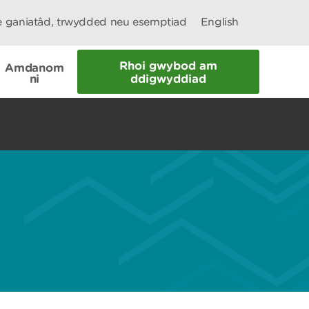
le ganiatâd, trwydded neu esemptiad
English
Rhoi gwybod am
Amdanom
ni
ddigwyddiad