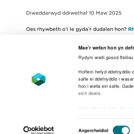
y
m
Diweddarwyd ddiwethaf 10 Maw 2025
w
e
l
Oes rhywbeth o’i le gyda’r dudalen hon?
Rh
i
a
d
Mae'r wefan hon yn def
Rydym wedi gosod ffeiliau 
Cysylltu â ni
Hoffem hefyd ddefnyddio c
safle ei ddefnyddio i was
hon i wella ein safle. Gad
eich dewis.
Datganiad hygyrchedd
Safonau'r Gymr
Gellir
darllen mwy am ein
Datganiad caethwasiaeth fodern
Dewis
Angenrheidiol
Caniatâd