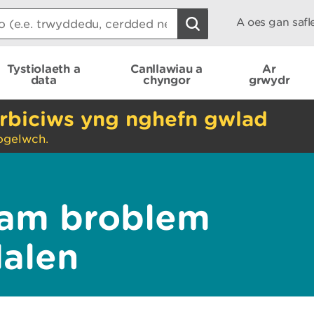
A oes gan saf
Tystiolaeth a
Canllawiau a
Ar
data
chyngor
grwydr
rbiciws yng nghefn gwlad
ogelwch.
am broblem
dalen