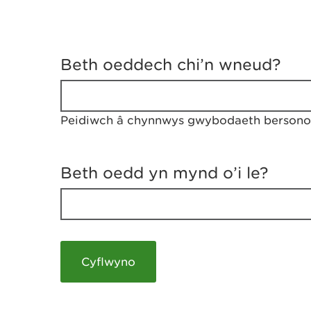
D
y
Beth oeddech chi’n wneud?
w
e
d
w
Peidiwch â chynnwys gwybodaeth bersonol
c
h
w
r
Beth oedd yn mynd o’i le?
t
h
y
m
a
m
e
i
c
h