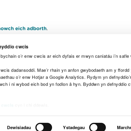
owch eich adborth
.
nyddio cwcis
bychain o’r enw cwcis ar eich dyfais er mwyn caniatáu i’n safle 
Y
wcis dadansoddi. Mae’r rhain yn anfon gwybodaeth am y ffordd y
anaethau o’r enw Hotjar a Google Analytics. Rydym yn defnyddio
ewch i ni wybod eich bod yn fodlon â hyn. Byddwn yn defnyddio 
aeg
Map o'r safle
Hawlfraint
Preifatrwydd a 
 cwcis
cyn i chi ddewis.
Dewisiadau
Ystadegau
March