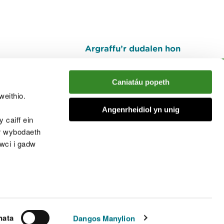
Argraffu’r dudalen hon
I fyny
Caniatáu popeth
weithio.
muno â'r sgwrs
Angenrheidiol yn unig
 caiff ein
’r wybodaeth
cwci i gadw
chwcis
nata
Dangos Manylion
© Cyfoeth Naturiol Cymru