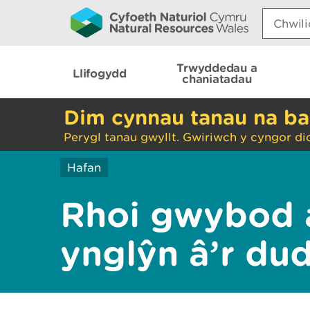
Search:
Trwyddedau a
Llifogydd
chaniatadau
Dim cynnau tanau na ba
Perygl tanau gwyllt. Gwiriwch y cyngor di
Hafan
Rhoi gwybod 
ynglŷn â’r du