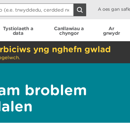
A oes gan saf
Tystiolaeth a
Canllawiau a
Ar
data
chyngor
grwydr
rbiciws yng nghefn gwlad
ogelwch.
am broblem
dalen