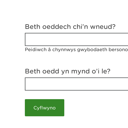
D
y
Beth oeddech chi’n wneud?
w
e
d
w
Peidiwch â chynnwys gwybodaeth bersonol
c
h
w
r
Beth oedd yn mynd o’i le?
t
h
y
m
a
m
e
i
c
h