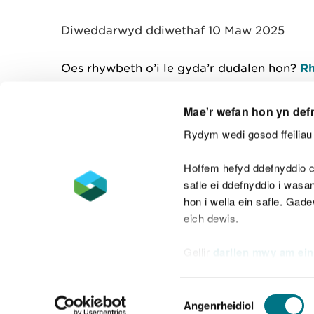
y
m
Diweddarwyd ddiwethaf 10 Maw 2025
w
e
l
Oes rhywbeth o’i le gyda’r dudalen hon?
Rh
i
a
d
Mae'r wefan hon yn def
Rydym wedi gosod ffeiliau 
Cysylltu â ni
Hoffem hefyd ddefnyddio c
safle ei ddefnyddio i was
hon i wella ein safle. Gad
eich dewis.
Datganiad hygyrchedd
Safonau'r Gymr
Gellir
darllen mwy am ein
Datganiad caethwasiaeth fodern
Dewis
Angenrheidiol
Caniatâd