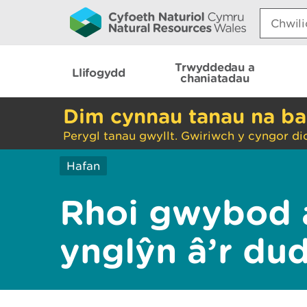
Search:
Trwyddedau a
Llifogydd
chaniatadau
Dim cynnau tanau na ba
Perygl tanau gwyllt. Gwiriwch y cyngor di
Hafan
Rhoi gwybod 
ynglŷn â’r du