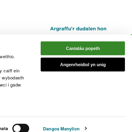
Argraffu’r dudalen hon
I fyny
Caniatáu popeth
weithio.
muno â'r sgwrs
Angenrheidiol yn unig
 caiff ein
’r wybodaeth
cwci i gadw
chwcis
nata
Dangos Manylion
© Cyfoeth Naturiol Cymru