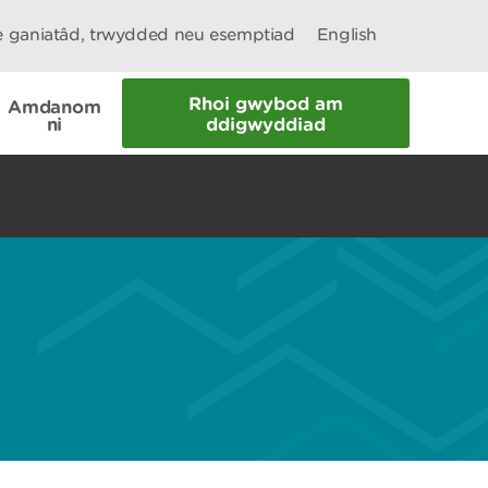
le ganiatâd, trwydded neu esemptiad
English
Rhoi gwybod am
Amdanom
ni
ddigwyddiad