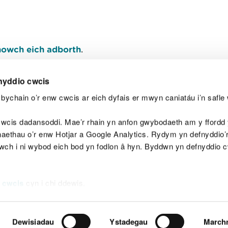
owch eich adborth
.
nyddio cwcis
bychain o’r enw cwcis ar eich dyfais er mwyn caniatáu i’n safle 
Y
wcis dadansoddi. Mae’r rhain yn anfon gwybodaeth am y ffordd y
anaethau o’r enw Hotjar a Google Analytics. Rydym yn defnyddio
ewch i ni wybod eich bod yn fodlon â hyn. Byddwn yn defnyddio 
aeg
Map o'r safle
Hawlfraint
Preifatrwydd a 
 cwcis
cyn i chi ddewis.
Dewisiadau
Ystadegau
March