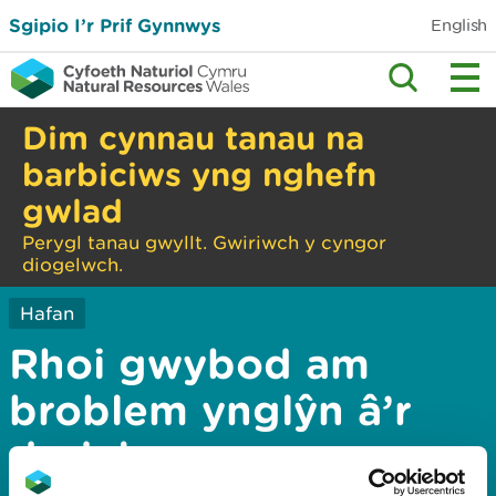
Sgipio I’r Prif Gynnwys
English
Dim cynnau tanau na
barbiciws yng nghefn
gwlad
Perygl tanau gwyllt. Gwiriwch y cyngor
diogelwch.
Hafan
Rhoi gwybod am
broblem ynglŷn â’r
dudalen