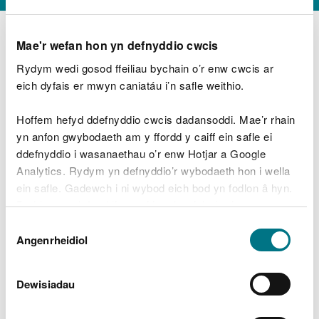
Mae'r wefan hon yn defnyddio cwcis
Rydym wedi gosod ffeiliau bychain o’r enw cwcis ar
D
y
eich dyfais er mwyn caniatáu i’n safle weithio.
Beth oeddech chi’n wneud?
w
e
Hoffem hefyd ddefnyddio cwcis dadansoddi. Mae’r rhain
d
yn anfon gwybodaeth am y ffordd y caiff ein safle ei
w
Peidiwch â chynnwys gwybodaeth bersonol neu
ddefnyddio i wasanaethau o’r enw Hotjar a Google
c
ariannol
h
Analytics. Rydym yn defnyddio’r wybodaeth hon i wella
w
ein safle. Gadewch i ni wybod eich bod yn fodlon â hyn.
r
Byddwn yn defnyddio cwci i gadw eich dewis.
t
Beth oedd yn mynd o’i le?
Dewis
h
Gellir
darllen mwy am ein cwcis
cyn i chi ddewis.
Angenrheidiol
y
Caniatâd
m
a
m
Dewisiadau
e
i