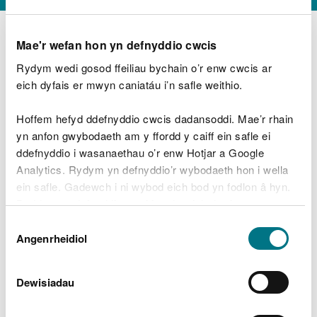
Mae'r wefan hon yn defnyddio cwcis
Rydym wedi gosod ffeiliau bychain o’r enw cwcis ar
D
y
eich dyfais er mwyn caniatáu i’n safle weithio.
Beth oeddech chi’n wneud?
w
e
Hoffem hefyd ddefnyddio cwcis dadansoddi. Mae’r rhain
d
yn anfon gwybodaeth am y ffordd y caiff ein safle ei
w
Peidiwch â chynnwys gwybodaeth bersonol neu
ddefnyddio i wasanaethau o’r enw Hotjar a Google
c
ariannol
h
Analytics. Rydym yn defnyddio’r wybodaeth hon i wella
w
ein safle. Gadewch i ni wybod eich bod yn fodlon â hyn.
r
Byddwn yn defnyddio cwci i gadw eich dewis.
t
Beth oedd yn mynd o’i le?
Dewis
h
Gellir
darllen mwy am ein cwcis
cyn i chi ddewis.
Angenrheidiol
y
Caniatâd
m
a
m
Dewisiadau
e
i