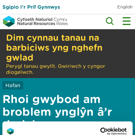
Sgipio I’r Prif Gynnwys
English
Dim cynnau tanau na
barbiciws yng nghefn
gwlad
Perygl tanau gwyllt. Gwiriwch y cyngor
diogelwch.
Hafan
Rhoi gwybod am
broblem ynglŷn â’r
dudalen