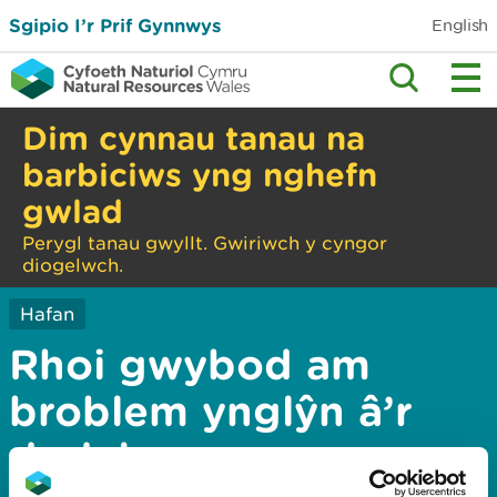
Sgipio I’r Prif Gynnwys
English
Dim cynnau tanau na
barbiciws yng nghefn
gwlad
Perygl tanau gwyllt. Gwiriwch y cyngor
diogelwch.
Hafan
Rhoi gwybod am
broblem ynglŷn â’r
dudalen