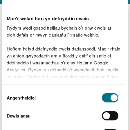
Mae'r wefan hon yn defnyddio cwcis
Rydym wedi gosod ffeiliau bychain o’r enw cwcis ar
D
y
eich dyfais er mwyn caniatáu i’n safle weithio.
Beth oeddech chi’n wneud?
w
e
Hoffem hefyd ddefnyddio cwcis dadansoddi. Mae’r rhain
d
yn anfon gwybodaeth am y ffordd y caiff ein safle ei
w
Peidiwch â chynnwys gwybodaeth bersonol neu
ddefnyddio i wasanaethau o’r enw Hotjar a Google
c
ariannol
h
Analytics. Rydym yn defnyddio’r wybodaeth hon i wella
w
ein safle. Gadewch i ni wybod eich bod yn fodlon â hyn.
r
Byddwn yn defnyddio cwci i gadw eich dewis.
t
Beth oedd yn mynd o’i le?
Dewis
h
Gellir
darllen mwy am ein cwcis
cyn i chi ddewis.
Angenrheidiol
y
Caniatâd
m
a
m
Dewisiadau
e
i