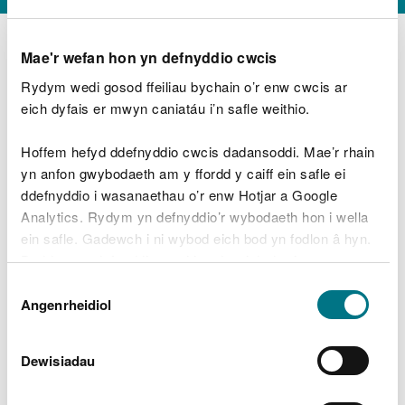
Mae'r wefan hon yn defnyddio cwcis
Rydym wedi gosod ffeiliau bychain o’r enw cwcis ar
D
y
eich dyfais er mwyn caniatáu i’n safle weithio.
Beth oeddech chi’n wneud?
w
e
Hoffem hefyd ddefnyddio cwcis dadansoddi. Mae’r rhain
d
yn anfon gwybodaeth am y ffordd y caiff ein safle ei
w
Peidiwch â chynnwys gwybodaeth bersonol neu
ddefnyddio i wasanaethau o’r enw Hotjar a Google
c
ariannol
h
Analytics. Rydym yn defnyddio’r wybodaeth hon i wella
w
ein safle. Gadewch i ni wybod eich bod yn fodlon â hyn.
r
Byddwn yn defnyddio cwci i gadw eich dewis.
t
Beth oedd yn mynd o’i le?
Dewis
h
Gellir
darllen mwy am ein cwcis
cyn i chi ddewis.
Angenrheidiol
y
Caniatâd
m
a
m
Dewisiadau
e
i