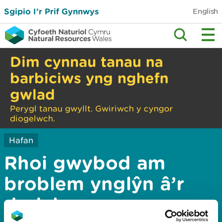
Sgipio I’r Prif Gynnwys
English
Dim cynnau tanau na
barbiciws yng nghefn
gwlad
Perygl tanau gwyllt. Gwiriwch y cyngor
diogelwch.
Hafan
Rhoi gwybod am
broblem ynglŷn â’r
dudalen