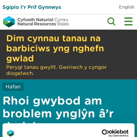
Sgipio I’r Prif Gynnwys
English
Dim cynnau tanau na
barbiciws yng nghefn
gwlad
Perygl tanau gwyllt. Gwiriwch y cyngor
diogelwch.
Hafan
Rhoi gwybod am
broblem ynglŷn â’r
dudalen