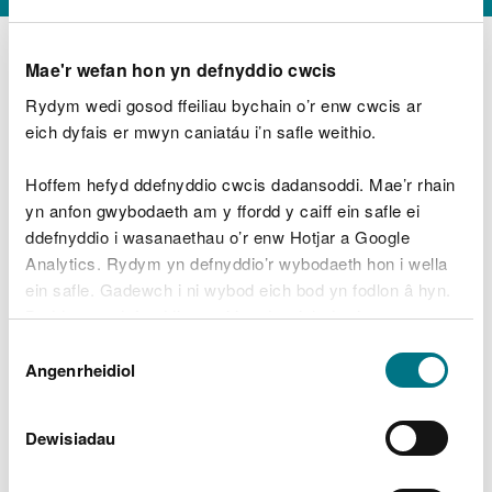
Mae'r wefan hon yn defnyddio cwcis
Rydym wedi gosod ffeiliau bychain o’r enw cwcis ar
D
y
eich dyfais er mwyn caniatáu i’n safle weithio.
Beth oeddech chi’n wneud?
w
e
Hoffem hefyd ddefnyddio cwcis dadansoddi. Mae’r rhain
d
yn anfon gwybodaeth am y ffordd y caiff ein safle ei
w
Peidiwch â chynnwys gwybodaeth bersonol neu
ddefnyddio i wasanaethau o’r enw Hotjar a Google
c
ariannol
h
Analytics. Rydym yn defnyddio’r wybodaeth hon i wella
w
ein safle. Gadewch i ni wybod eich bod yn fodlon â hyn.
r
Byddwn yn defnyddio cwci i gadw eich dewis.
t
Beth oedd yn mynd o’i le?
Dewis
h
Gellir
darllen mwy am ein cwcis
cyn i chi ddewis.
Angenrheidiol
y
Caniatâd
m
a
m
Dewisiadau
e
i