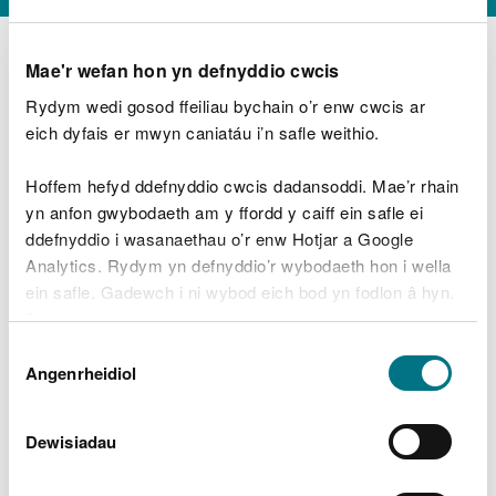
Mae'r wefan hon yn defnyddio cwcis
Rydym wedi gosod ffeiliau bychain o’r enw cwcis ar
D
y
eich dyfais er mwyn caniatáu i’n safle weithio.
Beth oeddech chi’n wneud?
w
e
Hoffem hefyd ddefnyddio cwcis dadansoddi. Mae’r rhain
d
yn anfon gwybodaeth am y ffordd y caiff ein safle ei
w
Peidiwch â chynnwys gwybodaeth bersonol neu
ddefnyddio i wasanaethau o’r enw Hotjar a Google
c
ariannol
h
Analytics. Rydym yn defnyddio’r wybodaeth hon i wella
w
ein safle. Gadewch i ni wybod eich bod yn fodlon â hyn.
r
Byddwn yn defnyddio cwci i gadw eich dewis.
t
Beth oedd yn mynd o’i le?
Dewis
h
Gellir
darllen mwy am ein cwcis
cyn i chi ddewis.
Angenrheidiol
y
Caniatâd
m
a
m
Dewisiadau
e
i