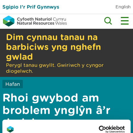
Sgipio I’r Prif Gynnwys
English
Dim cynnau tanau na
barbiciws yng nghefn
gwlad
Perygl tanau gwyllt. Gwiriwch y cyngor
diogelwch.
Hafan
Rhoi gwybod am
broblem ynglŷn â’r
dudalen