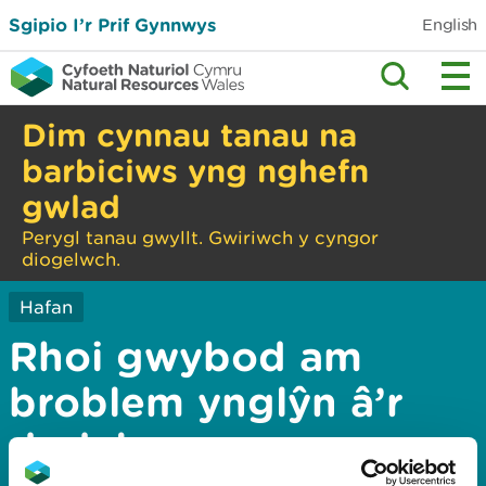
Sgipio I’r Prif Gynnwys
English
Dim cynnau tanau na
barbiciws yng nghefn
gwlad
Perygl tanau gwyllt. Gwiriwch y cyngor
diogelwch.
Hafan
Rhoi gwybod am
broblem ynglŷn â’r
dudalen