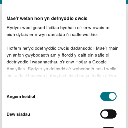
Mae'r wefan hon yn defnyddio cwcis
Rydym wedi gosod ffeiliau bychain o’r enw cwcis ar
D
y
eich dyfais er mwyn caniatáu i’n safle weithio.
Beth oeddech chi’n wneud?
w
e
Hoffem hefyd ddefnyddio cwcis dadansoddi. Mae’r rhain
d
yn anfon gwybodaeth am y ffordd y caiff ein safle ei
w
Peidiwch â chynnwys gwybodaeth bersonol neu
ddefnyddio i wasanaethau o’r enw Hotjar a Google
c
ariannol
h
Analytics. Rydym yn defnyddio’r wybodaeth hon i wella
w
ein safle. Gadewch i ni wybod eich bod yn fodlon â hyn.
r
Byddwn yn defnyddio cwci i gadw eich dewis.
t
Beth oedd yn mynd o’i le?
Dewis
h
Gellir
darllen mwy am ein cwcis
cyn i chi ddewis.
Angenrheidiol
y
Caniatâd
m
a
m
Dewisiadau
e
i