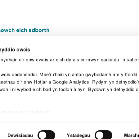
owch eich adborth
.
nyddio cwcis
bychain o’r enw cwcis ar eich dyfais er mwyn caniatáu i’n safle 
Y
wcis dadansoddi. Mae’r rhain yn anfon gwybodaeth am y ffordd y
anaethau o’r enw Hotjar a Google Analytics. Rydym yn defnyddio
ewch i ni wybod eich bod yn fodlon â hyn. Byddwn yn defnyddio 
aeg
Map o'r safle
Hawlfraint
Preifatrwydd a 
 cwcis
cyn i chi ddewis.
Dewisiadau
Ystadegau
March