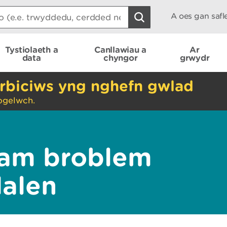
A oes gan saf
Tystiolaeth a
Canllawiau a
Ar
data
chyngor
grwydr
rbiciws yng nghefn gwlad
ogelwch.
am broblem
dalen