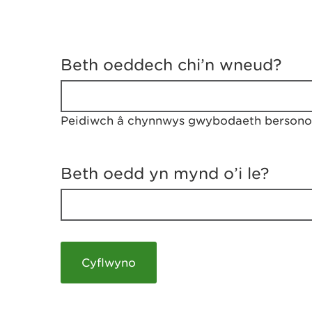
D
y
Beth oeddech chi’n wneud?
w
e
d
w
Peidiwch â chynnwys gwybodaeth bersonol
c
h
w
r
Beth oedd yn mynd o’i le?
t
h
y
m
a
m
e
i
c
h