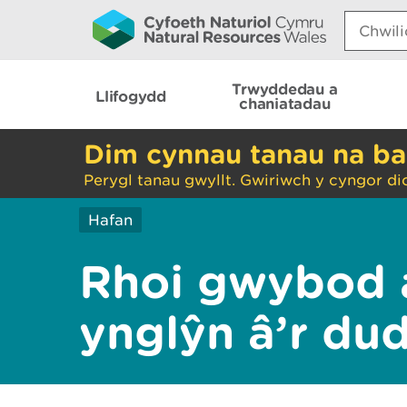
Search:
Trwyddedau a
Llifogydd
chaniatadau
Dim cynnau tanau na ba
Perygl tanau gwyllt. Gwiriwch y cyngor di
Hafan
Rhoi gwybod 
ynglŷn â’r du