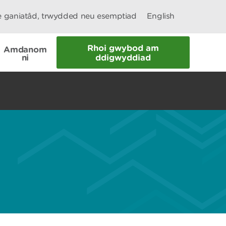
le ganiatâd, trwydded neu esemptiad
English
Rhoi gwybod am
Amdanom
ni
ddigwyddiad