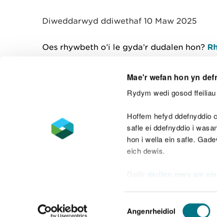
y
m
Diweddarwyd ddiwethaf 10 Maw 2025
w
e
l
Oes rhywbeth o’i le gyda’r dudalen hon?
Rh
i
a
d
Mae'r wefan hon yn def
Rydym wedi gosod ffeiliau 
Cysylltu â ni
Hoffem hefyd ddefnyddio c
safle ei ddefnyddio i was
hon i wella ein safle. Gad
eich dewis.
Datganiad hygyrchedd
Safonau'r Gymr
Gellir
darllen mwy am ein
Datganiad caethwasiaeth fodern
Dewis
Angenrheidiol
Caniatâd