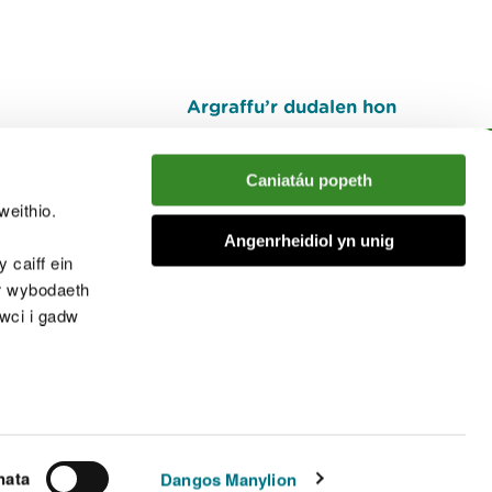
Argraffu’r dudalen hon
I fyny
Caniatáu popeth
weithio.
muno â'r sgwrs
Angenrheidiol yn unig
 caiff ein
’r wybodaeth
cwci i gadw
chwcis
nata
Dangos Manylion
© Cyfoeth Naturiol Cymru