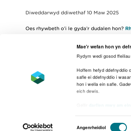
y
m
Diweddarwyd ddiwethaf 10 Maw 2025
w
e
l
Oes rhywbeth o’i le gyda’r dudalen hon?
Rh
i
a
d
Mae'r wefan hon yn def
Rydym wedi gosod ffeiliau 
Cysylltu â ni
Hoffem hefyd ddefnyddio c
safle ei ddefnyddio i was
hon i wella ein safle. Gad
eich dewis.
Datganiad hygyrchedd
Safonau'r Gymr
Gellir
darllen mwy am ein
Datganiad caethwasiaeth fodern
Dewis
Angenrheidiol
Caniatâd