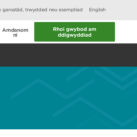
le ganiatâd, trwydded neu esemptiad
English
Rhoi gwybod am
Amdanom
ni
ddigwyddiad