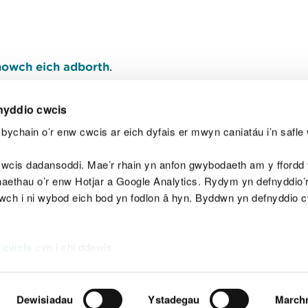
owch eich adborth
.
nyddio cwcis
bychain o’r enw cwcis ar eich dyfais er mwyn caniatáu i’n safle 
Y
wcis dadansoddi. Mae’r rhain yn anfon gwybodaeth am y ffordd y
anaethau o’r enw Hotjar a Google Analytics. Rydym yn defnyddio
ewch i ni wybod eich bod yn fodlon â hyn. Byddwn yn defnyddio 
aeg
Map o'r safle
Hawlfraint
Preifatrwydd a 
 cwcis
cyn i chi ddewis.
Dewisiadau
Ystadegau
March