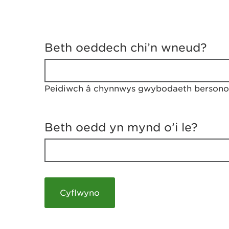
D
y
Beth oeddech chi’n wneud?
w
e
d
w
Peidiwch â chynnwys gwybodaeth bersonol
c
h
w
r
Beth oedd yn mynd o’i le?
t
h
y
m
a
m
e
i
c
h