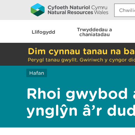
Search:
Trwyddedau a
Llifogydd
chaniatadau
Dim cynnau tanau na ba
Perygl tanau gwyllt. Gwiriwch y cyngor di
Hafan
Rhoi gwybod 
ynglŷn â’r du