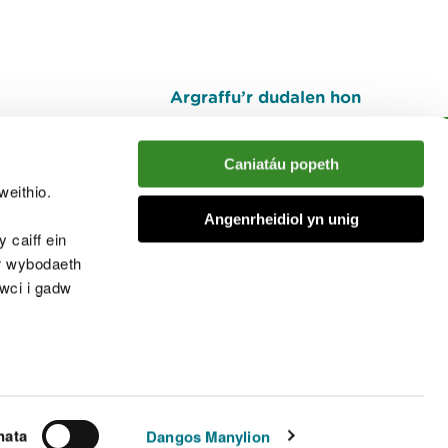
Argraffu’r dudalen hon
I fyny
Caniatáu popeth
weithio.
muno â'r sgwrs
Angenrheidiol yn unig
 caiff ein
’r wybodaeth
cwci i gadw
chwcis
nata
Dangos Manylion
© Cyfoeth Naturiol Cymru