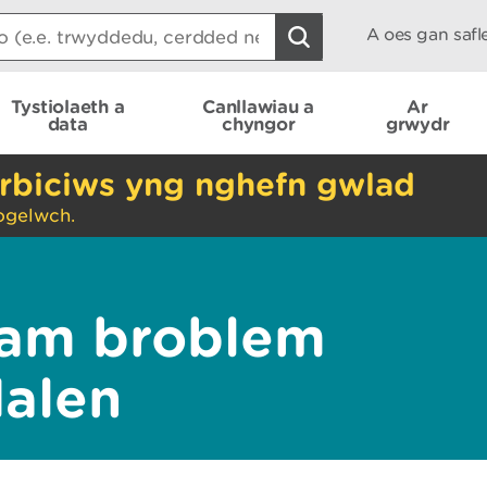
A oes gan saf
Tystiolaeth a
Canllawiau a
Ar
data
chyngor
grwydr
rbiciws yng nghefn gwlad
ogelwch.
am broblem
dalen