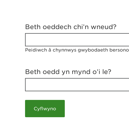
D
y
Beth oeddech chi’n wneud?
w
e
d
w
Peidiwch â chynnwys gwybodaeth bersonol
c
h
w
r
Beth oedd yn mynd o’i le?
t
h
y
m
a
m
e
i
c
h