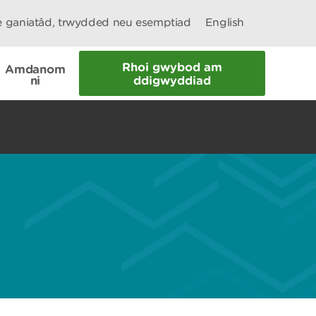
le ganiatâd, trwydded neu esemptiad
English
Rhoi gwybod am
Amdanom
ni
ddigwyddiad