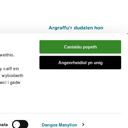
Argraffu’r dudalen hon
I fyny
Caniatáu popeth
weithio.
muno â'r sgwrs
Angenrheidiol yn unig
 caiff ein
’r wybodaeth
cwci i gadw
chwcis
nata
Dangos Manylion
© Cyfoeth Naturiol Cymru