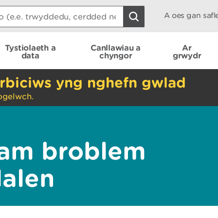
A oes gan saf
Tystiolaeth a
Canllawiau a
Ar
data
chyngor
grwydr
rbiciws yng nghefn gwlad
ogelwch.
am broblem
dalen