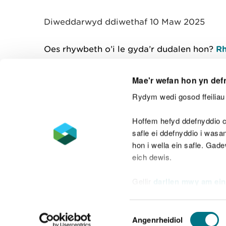
y
m
Diweddarwyd ddiwethaf 10 Maw 2025
w
e
l
Oes rhywbeth o’i le gyda’r dudalen hon?
Rh
i
a
d
Mae'r wefan hon yn def
Rydym wedi gosod ffeiliau 
Cysylltu â ni
Hoffem hefyd ddefnyddio c
safle ei ddefnyddio i was
hon i wella ein safle. Gad
eich dewis.
Datganiad hygyrchedd
Safonau'r Gymr
Gellir
darllen mwy am ein
Datganiad caethwasiaeth fodern
Dewis
Angenrheidiol
Caniatâd