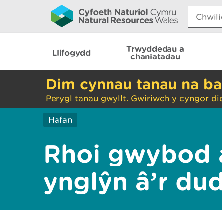
Search:
Trwyddedau a
Llifogydd
chaniatadau
Dim cynnau tanau na ba
Perygl tanau gwyllt. Gwiriwch y cyngor di
Hafan
Rhoi gwybod 
ynglŷn â’r du