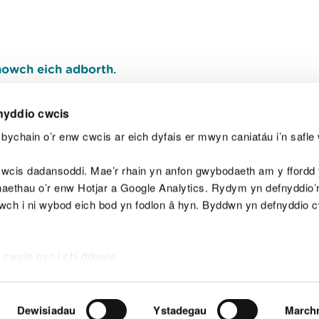
owch eich adborth
.
nyddio cwcis
bychain o’r enw cwcis ar eich dyfais er mwyn caniatáu i’n safle 
Y
wcis dadansoddi. Mae’r rhain yn anfon gwybodaeth am y ffordd y
anaethau o’r enw Hotjar a Google Analytics. Rydym yn defnyddio
ewch i ni wybod eich bod yn fodlon â hyn. Byddwn yn defnyddio 
aeg
Map o'r safle
Hawlfraint
Preifatrwydd a 
 cwcis
cyn i chi ddewis.
Dewisiadau
Ystadegau
March