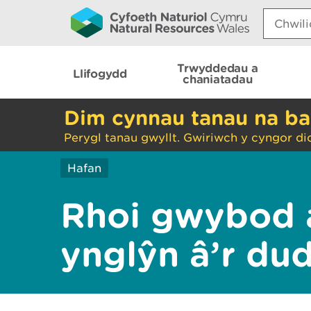
Search:
Trwyddedau a
Llifogydd
chaniatadau
Dim cynnau tanau na ba
Perygl tanau gwyllt. Gwiriwch y cyngor di
Hafan
Rhoi gwybod 
ynglŷn â’r du