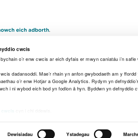
owch eich adborth
.
nyddio cwcis
bychain o’r enw cwcis ar eich dyfais er mwyn caniatáu i’n safle 
Y
wcis dadansoddi. Mae’r rhain yn anfon gwybodaeth am y ffordd y
anaethau o’r enw Hotjar a Google Analytics. Rydym yn defnyddio
ewch i ni wybod eich bod yn fodlon â hyn. Byddwn yn defnyddio 
aeg
Map o'r safle
Hawlfraint
Preifatrwydd a 
 cwcis
cyn i chi ddewis.
Dewisiadau
Ystadegau
March