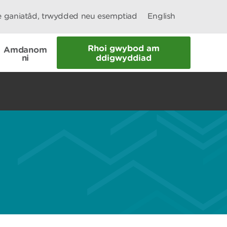
le ganiatâd, trwydded neu esemptiad
English
Rhoi gwybod am
Amdanom
ni
ddigwyddiad