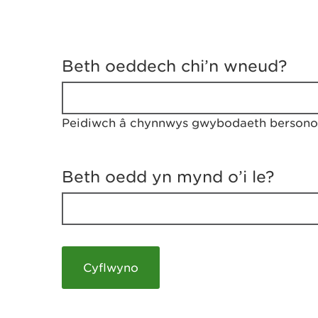
D
y
Beth oeddech chi’n wneud?
w
e
d
w
Peidiwch â chynnwys gwybodaeth bersonol
c
h
w
r
Beth oedd yn mynd o’i le?
t
h
y
m
a
m
e
i
c
h