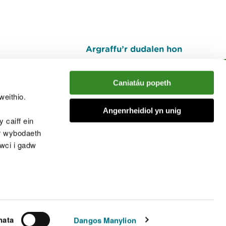
Argraffu’r dudalen hon
I fyny
Caniatáu popeth
weithio.
muno â'r sgwrs
Angenrheidiol yn unig
 caiff ein
’r wybodaeth
cwci i gadw
chwcis
nata
Dangos Manylion
© Cyfoeth Naturiol Cymru