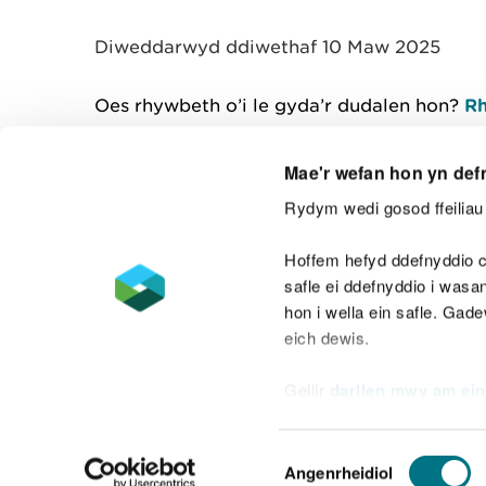
y
m
Diweddarwyd ddiwethaf 10 Maw 2025
w
e
l
Oes rhywbeth o’i le gyda’r dudalen hon?
Rh
i
a
d
Mae'r wefan hon yn def
Rydym wedi gosod ffeiliau 
Cysylltu â ni
Hoffem hefyd ddefnyddio c
safle ei ddefnyddio i was
hon i wella ein safle. Gad
eich dewis.
Datganiad hygyrchedd
Safonau'r Gymr
Gellir
darllen mwy am ein
Datganiad caethwasiaeth fodern
Dewis
Angenrheidiol
Caniatâd