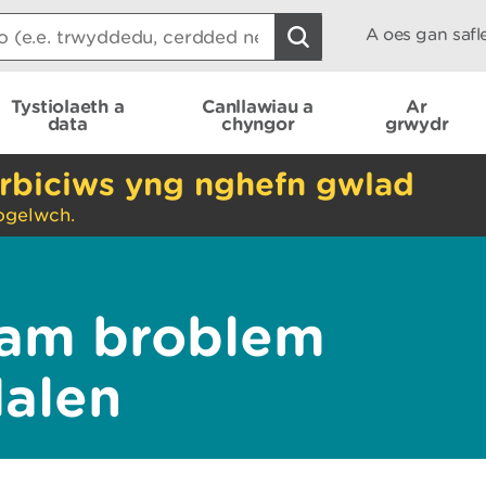
A oes gan saf
Tystiolaeth a
Canllawiau a
Ar
data
chyngor
grwydr
rbiciws yng nghefn gwlad
ogelwch.
am broblem
dalen