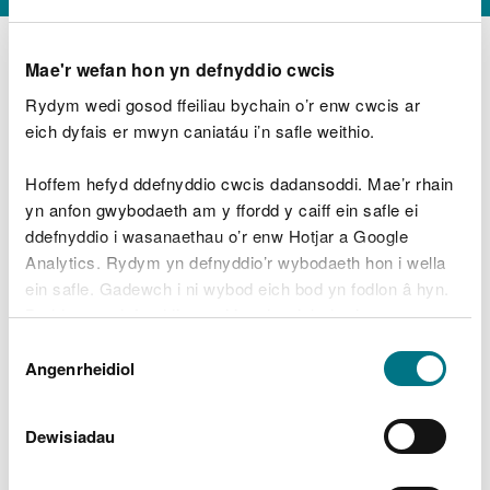
Mae'r wefan hon yn defnyddio cwcis
Rydym wedi gosod ffeiliau bychain o’r enw cwcis ar
D
y
eich dyfais er mwyn caniatáu i’n safle weithio.
Beth oeddech chi’n wneud?
w
e
Hoffem hefyd ddefnyddio cwcis dadansoddi. Mae’r rhain
d
yn anfon gwybodaeth am y ffordd y caiff ein safle ei
w
Peidiwch â chynnwys gwybodaeth bersonol neu
ddefnyddio i wasanaethau o’r enw Hotjar a Google
c
ariannol
h
Analytics. Rydym yn defnyddio’r wybodaeth hon i wella
w
ein safle. Gadewch i ni wybod eich bod yn fodlon â hyn.
r
Byddwn yn defnyddio cwci i gadw eich dewis.
t
Beth oedd yn mynd o’i le?
Dewis
h
Gellir
darllen mwy am ein cwcis
cyn i chi ddewis.
Angenrheidiol
y
Caniatâd
m
a
m
Dewisiadau
e
i