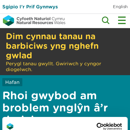
Sgipio I’r Prif Gynnwys
English
Dim cynnau tanau na
barbiciws yng nghefn
gwlad
Perygl tanau gwyllt. Gwiriwch y cyngor
diogelwch.
Hafan
Rhoi gwybod am
broblem ynglŷn â’r
dudalen