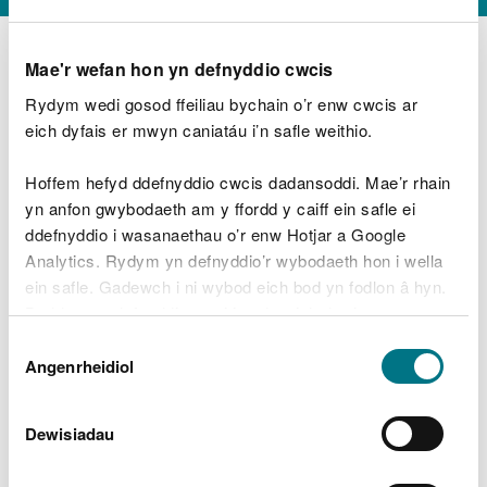
Mae'r wefan hon yn defnyddio cwcis
Rydym wedi gosod ffeiliau bychain o’r enw cwcis ar
D
y
eich dyfais er mwyn caniatáu i’n safle weithio.
Beth oeddech chi’n wneud?
w
e
Hoffem hefyd ddefnyddio cwcis dadansoddi. Mae’r rhain
d
yn anfon gwybodaeth am y ffordd y caiff ein safle ei
w
Peidiwch â chynnwys gwybodaeth bersonol neu
ddefnyddio i wasanaethau o’r enw Hotjar a Google
c
ariannol
h
Analytics. Rydym yn defnyddio’r wybodaeth hon i wella
w
ein safle. Gadewch i ni wybod eich bod yn fodlon â hyn.
r
Byddwn yn defnyddio cwci i gadw eich dewis.
t
Beth oedd yn mynd o’i le?
Dewis
h
Gellir
darllen mwy am ein cwcis
cyn i chi ddewis.
Angenrheidiol
y
Caniatâd
m
a
m
Dewisiadau
e
i