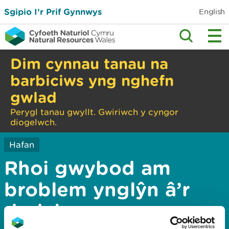
Sgipio I’r Prif Gynnwys
English
Dim cynnau tanau na
barbiciws yng nghefn
gwlad
Perygl tanau gwyllt. Gwiriwch y cyngor
diogelwch.
Hafan
Rhoi gwybod am
broblem ynglŷn â’r
dudalen