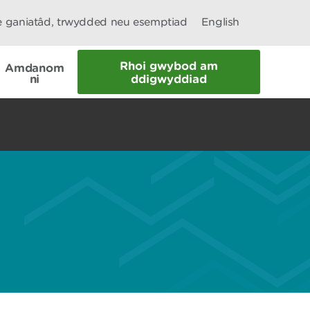
le ganiatâd, trwydded neu esemptiad
English
Rhoi gwybod am
Amdanom
ni
ddigwyddiad