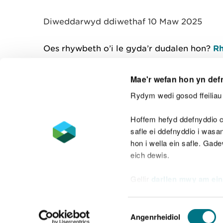
y
m
Diweddarwyd ddiwethaf 10 Maw 2025
w
e
l
Oes rhywbeth o’i le gyda’r dudalen hon?
Rh
i
a
d
Mae'r wefan hon yn def
Rydym wedi gosod ffeiliau 
Cysylltu â ni
Hoffem hefyd ddefnyddio c
safle ei ddefnyddio i was
hon i wella ein safle. Gad
eich dewis.
Datganiad hygyrchedd
Safonau'r Gymr
Gellir
darllen mwy am ein
Datganiad caethwasiaeth fodern
Dewis
Angenrheidiol
Caniatâd