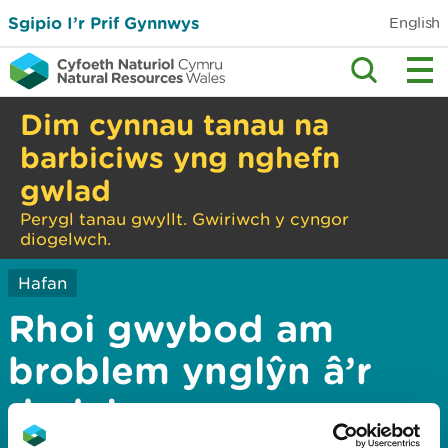
Sgipio I’r Prif Gynnwys
English
Dim cynnau tanau na
barbiciws yng nghefn
gwlad
Perygl tanau gwyllt. Gwiriwch y cyngor
diogelwch.
Hafan
Rhoi gwybod am
broblem ynglŷn â’r
dudalen