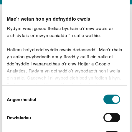
Mae'r wefan hon yn defnyddio cwcis
Rydym wedi gosod ffeiliau bychain o’r enw cwcis ar
D
y
eich dyfais er mwyn caniatáu i’n safle weithio.
Beth oeddech chi’n wneud?
w
e
Hoffem hefyd ddefnyddio cwcis dadansoddi. Mae’r rhain
d
yn anfon gwybodaeth am y ffordd y caiff ein safle ei
w
Peidiwch â chynnwys gwybodaeth bersonol neu
ddefnyddio i wasanaethau o’r enw Hotjar a Google
c
ariannol
h
Analytics. Rydym yn defnyddio’r wybodaeth hon i wella
w
ein safle. Gadewch i ni wybod eich bod yn fodlon â hyn.
r
Byddwn yn defnyddio cwci i gadw eich dewis.
t
Beth oedd yn mynd o’i le?
Dewis
h
Gellir
darllen mwy am ein cwcis
cyn i chi ddewis.
Angenrheidiol
y
Caniatâd
m
a
m
Dewisiadau
e
i