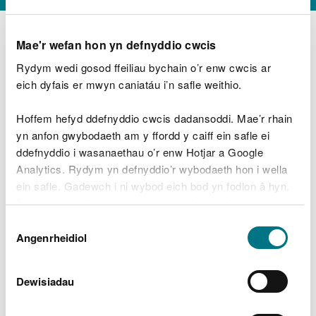
Mae'r wefan hon yn defnyddio cwcis
Rydym wedi gosod ffeiliau bychain o’r enw cwcis ar
D
y
eich dyfais er mwyn caniatáu i’n safle weithio.
Beth oeddech chi’n wneud?
w
e
Hoffem hefyd ddefnyddio cwcis dadansoddi. Mae’r rhain
d
yn anfon gwybodaeth am y ffordd y caiff ein safle ei
w
Peidiwch â chynnwys gwybodaeth bersonol neu
ddefnyddio i wasanaethau o’r enw Hotjar a Google
c
ariannol
h
Analytics. Rydym yn defnyddio’r wybodaeth hon i wella
w
ein safle. Gadewch i ni wybod eich bod yn fodlon â hyn.
r
Byddwn yn defnyddio cwci i gadw eich dewis.
t
Beth oedd yn mynd o’i le?
Dewis
h
Gellir
darllen mwy am ein cwcis
cyn i chi ddewis.
Angenrheidiol
y
Caniatâd
m
a
m
Dewisiadau
e
i