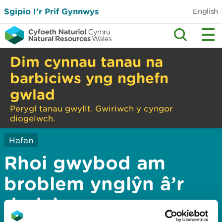
Sgipio I’r Prif Gynnwys
English
Dim cynnau tanau na
barbiciws yng nghefn
gwlad
Perygl tanau gwyllt. Gwiriwch y cyngor
diogelwch.
Hafan
Rhoi gwybod am
broblem ynglŷn â’r
dudalen