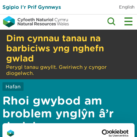
Sgipio I’r Prif Gynnwys
English
Dim cynnau tanau na
barbiciws yng nghefn
gwlad
Perygl tanau gwyllt. Gwiriwch y cyngor
diogelwch.
Hafan
Rhoi gwybod am
broblem ynglŷn â’r
dudalen