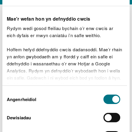
Mae'r wefan hon yn defnyddio cwcis
Rydym wedi gosod ffeiliau bychain o’r enw cwcis ar
D
y
eich dyfais er mwyn caniatáu i’n safle weithio.
Beth oeddech chi’n wneud?
w
e
Hoffem hefyd ddefnyddio cwcis dadansoddi. Mae’r rhain
d
yn anfon gwybodaeth am y ffordd y caiff ein safle ei
w
Peidiwch â chynnwys gwybodaeth bersonol neu
ddefnyddio i wasanaethau o’r enw Hotjar a Google
c
ariannol
h
Analytics. Rydym yn defnyddio’r wybodaeth hon i wella
w
ein safle. Gadewch i ni wybod eich bod yn fodlon â hyn.
r
Byddwn yn defnyddio cwci i gadw eich dewis.
t
Beth oedd yn mynd o’i le?
Dewis
h
Gellir
darllen mwy am ein cwcis
cyn i chi ddewis.
Angenrheidiol
y
Caniatâd
m
a
m
Dewisiadau
e
i