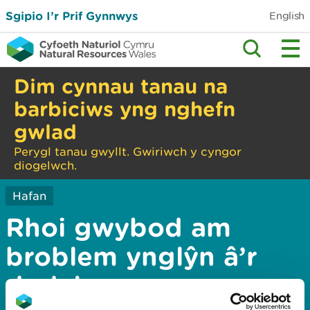
Sgipio I’r Prif Gynnwys
English
Dim cynnau tanau na
barbiciws yng nghefn
gwlad
Perygl tanau gwyllt. Gwiriwch y cyngor
diogelwch.
Hafan
Rhoi gwybod am
broblem ynglŷn â’r
dudalen