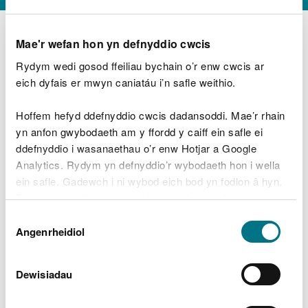
Mae'r wefan hon yn defnyddio cwcis
Rydym wedi gosod ffeiliau bychain o’r enw cwcis ar
D
y
eich dyfais er mwyn caniatáu i’n safle weithio.
Beth oeddech chi’n wneud?
w
e
Hoffem hefyd ddefnyddio cwcis dadansoddi. Mae’r rhain
d
yn anfon gwybodaeth am y ffordd y caiff ein safle ei
w
Peidiwch â chynnwys gwybodaeth bersonol neu
ddefnyddio i wasanaethau o’r enw Hotjar a Google
c
ariannol
h
Analytics. Rydym yn defnyddio’r wybodaeth hon i wella
w
ein safle. Gadewch i ni wybod eich bod yn fodlon â hyn.
r
Byddwn yn defnyddio cwci i gadw eich dewis.
t
Beth oedd yn mynd o’i le?
Dewis
h
Gellir
darllen mwy am ein cwcis
cyn i chi ddewis.
Angenrheidiol
y
Caniatâd
m
a
m
Dewisiadau
e
i