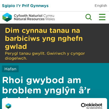
Sgipio I’r Prif Gynnwys
English
Dim cynnau tanau na
barbiciws yng nghefn
gwlad
Perygl tanau gwyllt. Gwiriwch y cyngor
diogelwch.
Hafan
Rhoi gwybod am
broblem ynglŷn â’r
dudalen