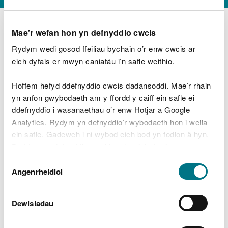
Mae'r wefan hon yn defnyddio cwcis
Rydym wedi gosod ffeiliau bychain o’r enw cwcis ar
D
y
eich dyfais er mwyn caniatáu i’n safle weithio.
Beth oeddech chi’n wneud?
w
e
Hoffem hefyd ddefnyddio cwcis dadansoddi. Mae’r rhain
d
yn anfon gwybodaeth am y ffordd y caiff ein safle ei
w
Peidiwch â chynnwys gwybodaeth bersonol neu
ddefnyddio i wasanaethau o’r enw Hotjar a Google
c
ariannol
h
Analytics. Rydym yn defnyddio’r wybodaeth hon i wella
w
ein safle. Gadewch i ni wybod eich bod yn fodlon â hyn.
r
Byddwn yn defnyddio cwci i gadw eich dewis.
t
Beth oedd yn mynd o’i le?
Dewis
h
Gellir
darllen mwy am ein cwcis
cyn i chi ddewis.
Angenrheidiol
y
Caniatâd
m
a
m
Dewisiadau
e
i