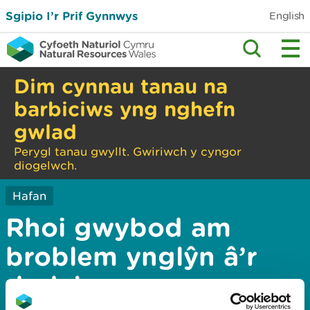
Sgipio I’r Prif Gynnwys
English
Dim cynnau tanau na
barbiciws yng nghefn
gwlad
Perygl tanau gwyllt. Gwiriwch y cyngor
diogelwch.
Hafan
Rhoi gwybod am
broblem ynglŷn â’r
dudalen