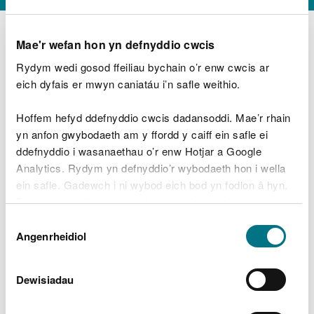
Mae'r wefan hon yn defnyddio cwcis
Rydym wedi gosod ffeiliau bychain o’r enw cwcis ar
D
y
eich dyfais er mwyn caniatáu i’n safle weithio.
Beth oeddech chi’n wneud?
w
e
Hoffem hefyd ddefnyddio cwcis dadansoddi. Mae’r rhain
d
yn anfon gwybodaeth am y ffordd y caiff ein safle ei
w
Peidiwch â chynnwys gwybodaeth bersonol neu
ddefnyddio i wasanaethau o’r enw Hotjar a Google
c
ariannol
h
Analytics. Rydym yn defnyddio’r wybodaeth hon i wella
w
ein safle. Gadewch i ni wybod eich bod yn fodlon â hyn.
r
Byddwn yn defnyddio cwci i gadw eich dewis.
t
Beth oedd yn mynd o’i le?
Dewis
h
Gellir
darllen mwy am ein cwcis
cyn i chi ddewis.
Angenrheidiol
y
Caniatâd
m
a
m
Dewisiadau
e
i