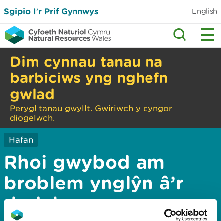
Sgipio I’r Prif Gynnwys
English
Dim cynnau tanau na
barbiciws yng nghefn
gwlad
Perygl tanau gwyllt. Gwiriwch y cyngor
diogelwch.
Hafan
Rhoi gwybod am
broblem ynglŷn â’r
dudalen