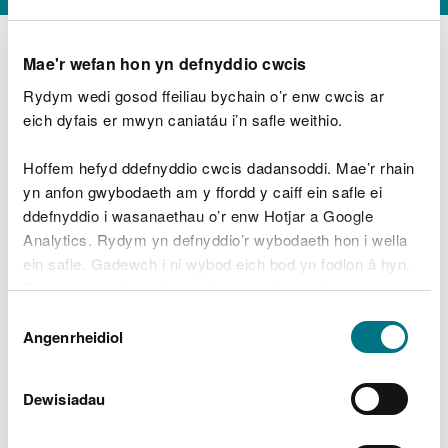
Mae'r wefan hon yn defnyddio cwcis
Rydym wedi gosod ffeiliau bychain o’r enw cwcis ar
D
y
eich dyfais er mwyn caniatáu i’n safle weithio.
Beth oeddech chi’n wneud?
w
e
Hoffem hefyd ddefnyddio cwcis dadansoddi. Mae’r rhain
d
yn anfon gwybodaeth am y ffordd y caiff ein safle ei
w
Peidiwch â chynnwys gwybodaeth bersonol neu
ddefnyddio i wasanaethau o’r enw Hotjar a Google
c
ariannol
h
Analytics. Rydym yn defnyddio’r wybodaeth hon i wella
w
ein safle. Gadewch i ni wybod eich bod yn fodlon â hyn.
r
Byddwn yn defnyddio cwci i gadw eich dewis.
t
Beth oedd yn mynd o’i le?
Dewis
h
Gellir
darllen mwy am ein cwcis
cyn i chi ddewis.
Angenrheidiol
y
Caniatâd
m
a
m
Dewisiadau
e
i