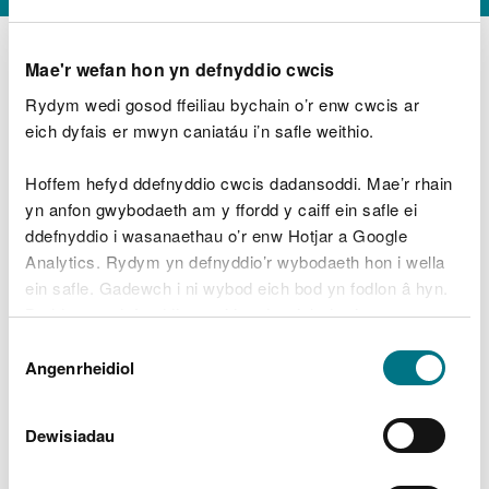
Mae'r wefan hon yn defnyddio cwcis
Rydym wedi gosod ffeiliau bychain o’r enw cwcis ar
D
y
eich dyfais er mwyn caniatáu i’n safle weithio.
Beth oeddech chi’n wneud?
w
e
Hoffem hefyd ddefnyddio cwcis dadansoddi. Mae’r rhain
d
yn anfon gwybodaeth am y ffordd y caiff ein safle ei
w
Peidiwch â chynnwys gwybodaeth bersonol neu
ddefnyddio i wasanaethau o’r enw Hotjar a Google
c
ariannol
h
Analytics. Rydym yn defnyddio’r wybodaeth hon i wella
w
ein safle. Gadewch i ni wybod eich bod yn fodlon â hyn.
r
Byddwn yn defnyddio cwci i gadw eich dewis.
t
Beth oedd yn mynd o’i le?
Dewis
h
Gellir
darllen mwy am ein cwcis
cyn i chi ddewis.
Angenrheidiol
y
Caniatâd
m
a
m
Dewisiadau
e
i