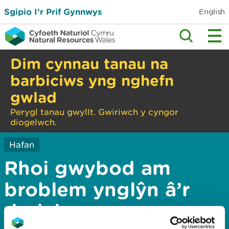
Sgipio I’r Prif Gynnwys
English
Dim cynnau tanau na
barbiciws yng nghefn
gwlad
Perygl tanau gwyllt. Gwiriwch y cyngor
diogelwch.
Hafan
Rhoi gwybod am
broblem ynglŷn â’r
dudalen