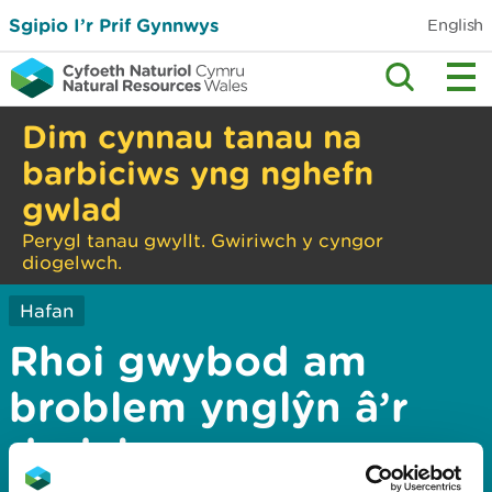
Sgipio I’r Prif Gynnwys
English
Dim cynnau tanau na
barbiciws yng nghefn
gwlad
Perygl tanau gwyllt. Gwiriwch y cyngor
diogelwch.
Hafan
Rhoi gwybod am
broblem ynglŷn â’r
dudalen