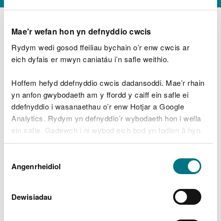
Mae'r wefan hon yn defnyddio cwcis
Rydym wedi gosod ffeiliau bychain o’r enw cwcis ar
D
y
eich dyfais er mwyn caniatáu i’n safle weithio.
Beth oeddech chi’n wneud?
w
e
Hoffem hefyd ddefnyddio cwcis dadansoddi. Mae’r rhain
d
yn anfon gwybodaeth am y ffordd y caiff ein safle ei
w
Peidiwch â chynnwys gwybodaeth bersonol neu
ddefnyddio i wasanaethau o’r enw Hotjar a Google
c
ariannol
h
Analytics. Rydym yn defnyddio’r wybodaeth hon i wella
w
ein safle. Gadewch i ni wybod eich bod yn fodlon â hyn.
r
Byddwn yn defnyddio cwci i gadw eich dewis.
t
Beth oedd yn mynd o’i le?
Dewis
h
Gellir
darllen mwy am ein cwcis
cyn i chi ddewis.
Angenrheidiol
y
Caniatâd
m
a
m
Dewisiadau
e
i