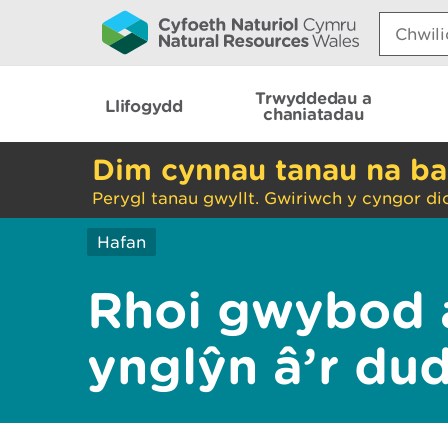
Search:
Trwyddedau a
Llifogydd
chaniatadau
Dim cynnau tanau na ba
Perygl tanau gwyllt. Gwiriwch y cyngor di
Hafan
Rhoi gwybod 
ynglŷn â’r du