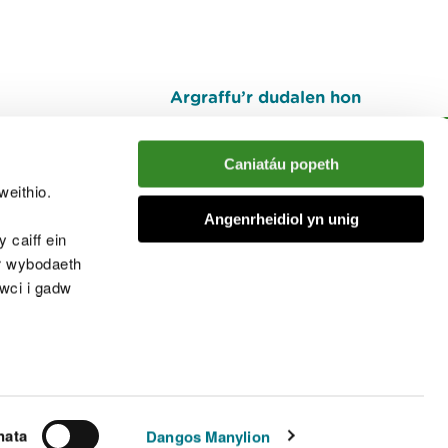
Argraffu’r dudalen hon
I fyny
Caniatáu popeth
weithio.
muno â'r sgwrs
Angenrheidiol yn unig
 caiff ein
’r wybodaeth
cwci i gadw
chwcis
nata
Dangos Manylion
© Cyfoeth Naturiol Cymru