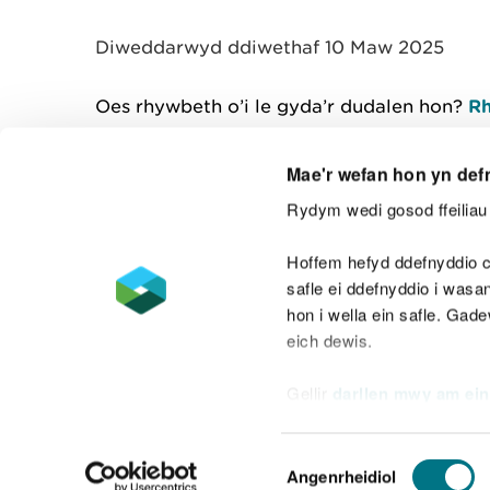
y
m
Diweddarwyd ddiwethaf 10 Maw 2025
w
e
l
Oes rhywbeth o’i le gyda’r dudalen hon?
Rh
i
a
d
Mae'r wefan hon yn def
Rydym wedi gosod ffeiliau 
Cysylltu â ni
Hoffem hefyd ddefnyddio c
safle ei ddefnyddio i was
hon i wella ein safle. Gad
eich dewis.
Datganiad hygyrchedd
Safonau'r Gymr
Gellir
darllen mwy am ein
Datganiad caethwasiaeth fodern
Dewis
Angenrheidiol
Caniatâd