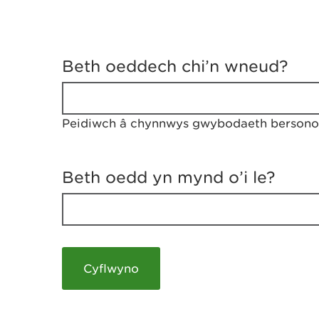
D
y
Beth oeddech chi’n wneud?
w
e
d
w
Peidiwch â chynnwys gwybodaeth bersonol
c
h
w
r
Beth oedd yn mynd o’i le?
t
h
y
m
a
m
e
i
c
h