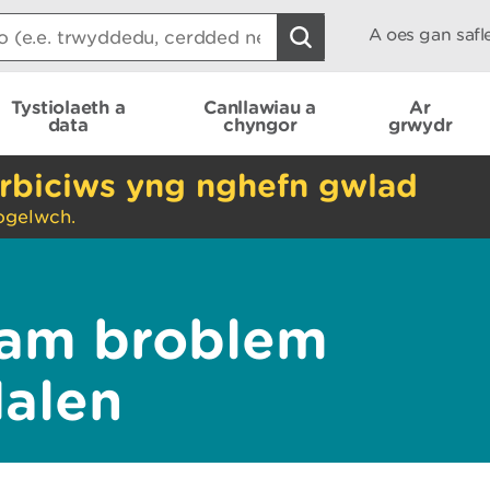
A oes gan saf
Tystiolaeth a
Canllawiau a
Ar
data
chyngor
grwydr
rbiciws yng nghefn gwlad
ogelwch.
am broblem
dalen