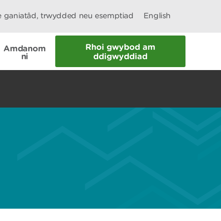
le ganiatâd, trwydded neu esemptiad
English
Rhoi gwybod am
Amdanom
ni
ddigwyddiad