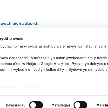
owch eich adborth
.
nyddio cwcis
bychain o’r enw cwcis ar eich dyfais er mwyn caniatáu i’n safle 
Y
wcis dadansoddi. Mae’r rhain yn anfon gwybodaeth am y ffordd y
anaethau o’r enw Hotjar a Google Analytics. Rydym yn defnyddio
ewch i ni wybod eich bod yn fodlon â hyn. Byddwn yn defnyddio 
aeg
Map o'r safle
Hawlfraint
Preifatrwydd a 
 cwcis
cyn i chi ddewis.
Dewisiadau
Ystadegau
March