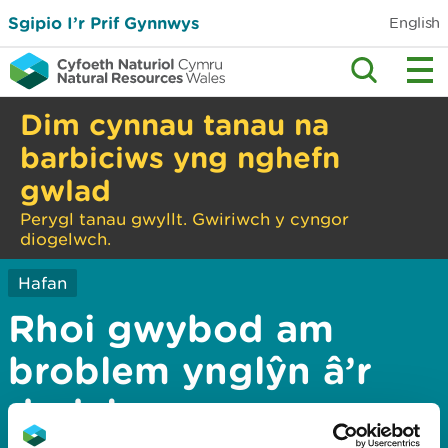
Sgipio I’r Prif Gynnwys
English
Dim cynnau tanau na
barbiciws yng nghefn
gwlad
Perygl tanau gwyllt. Gwiriwch y cyngor
diogelwch.
Hafan
Rhoi gwybod am
broblem ynglŷn â’r
dudalen