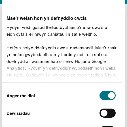
Mae'r wefan hon yn defnyddio cwcis
Rydym wedi gosod ffeiliau bychain o’r enw cwcis ar
D
y
eich dyfais er mwyn caniatáu i’n safle weithio.
Beth oeddech chi’n wneud?
w
e
Hoffem hefyd ddefnyddio cwcis dadansoddi. Mae’r rhain
d
yn anfon gwybodaeth am y ffordd y caiff ein safle ei
w
Peidiwch â chynnwys gwybodaeth bersonol neu
ddefnyddio i wasanaethau o’r enw Hotjar a Google
c
ariannol
h
Analytics. Rydym yn defnyddio’r wybodaeth hon i wella
w
ein safle. Gadewch i ni wybod eich bod yn fodlon â hyn.
r
Byddwn yn defnyddio cwci i gadw eich dewis.
t
Beth oedd yn mynd o’i le?
Dewis
h
Gellir
darllen mwy am ein cwcis
cyn i chi ddewis.
Angenrheidiol
y
Caniatâd
m
a
m
Dewisiadau
e
i