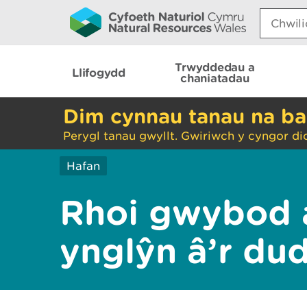
Search:
Trwyddedau a
Llifogydd
chaniatadau
Dim cynnau tanau na ba
Perygl tanau gwyllt. Gwiriwch y cyngor di
Hafan
Rhoi gwybod 
ynglŷn â’r du