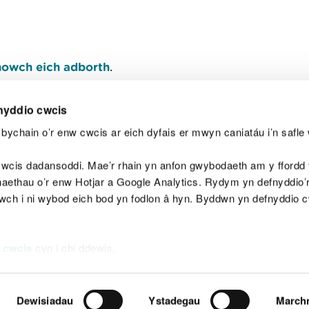
owch eich adborth
.
nyddio cwcis
bychain o’r enw cwcis ar eich dyfais er mwyn caniatáu i’n safle 
Y
wcis dadansoddi. Mae’r rhain yn anfon gwybodaeth am y ffordd y
anaethau o’r enw Hotjar a Google Analytics. Rydym yn defnyddio
ewch i ni wybod eich bod yn fodlon â hyn. Byddwn yn defnyddio 
aeg
Map o'r safle
Hawlfraint
Preifatrwydd a 
 cwcis
cyn i chi ddewis.
Dewisiadau
Ystadegau
March