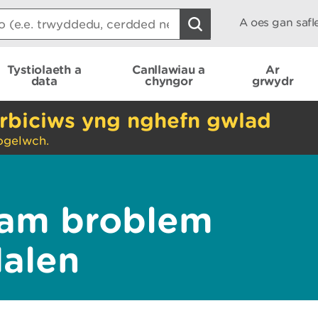
A oes gan saf
Tystiolaeth a
Canllawiau a
Ar
data
chyngor
grwydr
rbiciws yng nghefn gwlad
ogelwch.
am broblem
dalen