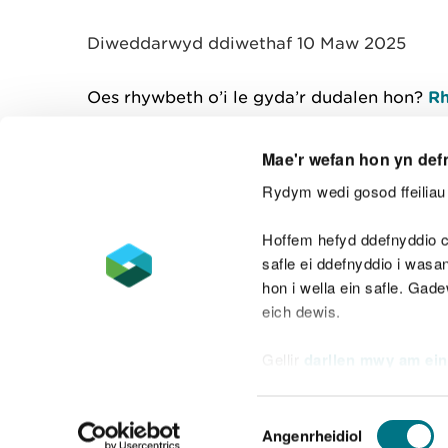
y
m
Diweddarwyd ddiwethaf 10 Maw 2025
w
e
l
Oes rhywbeth o’i le gyda’r dudalen hon?
Rh
i
a
d
Mae'r wefan hon yn def
Rydym wedi gosod ffeiliau 
Cysylltu â ni
Hoffem hefyd ddefnyddio c
safle ei ddefnyddio i was
hon i wella ein safle. Gad
eich dewis.
Datganiad hygyrchedd
Safonau'r Gymr
Gellir
darllen mwy am ein
Datganiad caethwasiaeth fodern
Dewis
Angenrheidiol
Caniatâd