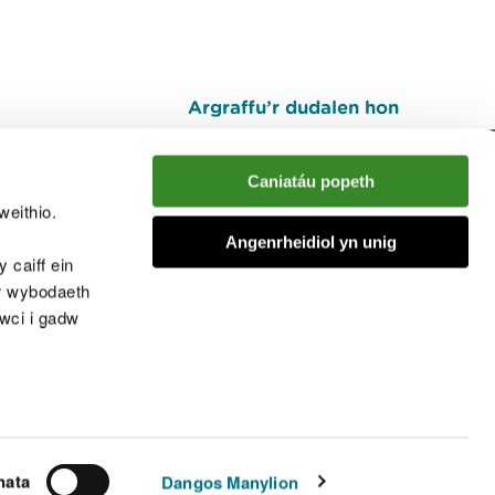
Argraffu’r dudalen hon
I fyny
Caniatáu popeth
weithio.
muno â'r sgwrs
Angenrheidiol yn unig
 caiff ein
’r wybodaeth
cwci i gadw
chwcis
nata
Dangos Manylion
© Cyfoeth Naturiol Cymru