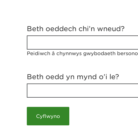
D
y
Beth oeddech chi’n wneud?
w
e
d
w
Peidiwch â chynnwys gwybodaeth bersonol
c
h
w
r
Beth oedd yn mynd o’i le?
t
h
y
m
a
m
e
i
c
h