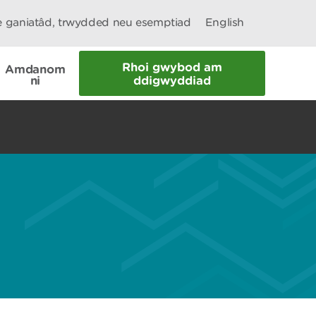
le ganiatâd, trwydded neu esemptiad
English
Rhoi gwybod am
Amdanom
ni
ddigwyddiad