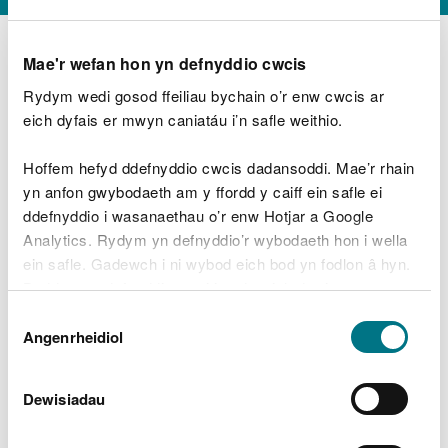
Mae'r wefan hon yn defnyddio cwcis
Rydym wedi gosod ffeiliau bychain o’r enw cwcis ar
D
y
eich dyfais er mwyn caniatáu i’n safle weithio.
Beth oeddech chi’n wneud?
w
e
Hoffem hefyd ddefnyddio cwcis dadansoddi. Mae’r rhain
d
yn anfon gwybodaeth am y ffordd y caiff ein safle ei
w
Peidiwch â chynnwys gwybodaeth bersonol neu
ddefnyddio i wasanaethau o’r enw Hotjar a Google
c
ariannol
h
Analytics. Rydym yn defnyddio’r wybodaeth hon i wella
w
ein safle. Gadewch i ni wybod eich bod yn fodlon â hyn.
r
Byddwn yn defnyddio cwci i gadw eich dewis.
t
Beth oedd yn mynd o’i le?
Dewis
h
Gellir
darllen mwy am ein cwcis
cyn i chi ddewis.
Angenrheidiol
y
Caniatâd
m
a
m
Dewisiadau
e
i