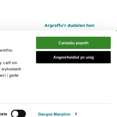
Argraffu’r dudalen hon
I fyny
Caniatáu popeth
weithio.
muno â'r sgwrs
Angenrheidiol yn unig
 caiff ein
’r wybodaeth
cwci i gadw
chwcis
nata
Dangos Manylion
© Cyfoeth Naturiol Cymru