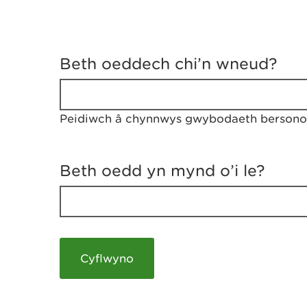
D
y
Beth oeddech chi’n wneud?
w
e
d
w
Peidiwch â chynnwys gwybodaeth bersonol
c
h
w
r
Beth oedd yn mynd o’i le?
t
h
y
m
a
m
e
i
c
h