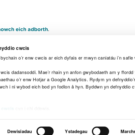
owch eich adborth
.
nyddio cwcis
bychain o’r enw cwcis ar eich dyfais er mwyn caniatáu i’n safle 
Y
wcis dadansoddi. Mae’r rhain yn anfon gwybodaeth am y ffordd y
anaethau o’r enw Hotjar a Google Analytics. Rydym yn defnyddio
ewch i ni wybod eich bod yn fodlon â hyn. Byddwn yn defnyddio 
aeg
Map o'r safle
Hawlfraint
Preifatrwydd a 
 cwcis
cyn i chi ddewis.
Dewisiadau
Ystadegau
March