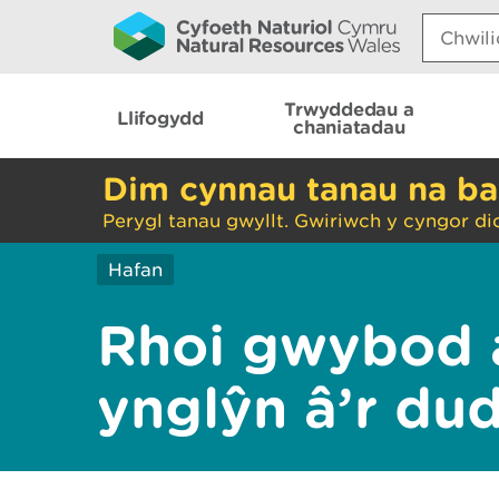
Search:
Trwyddedau a
Llifogydd
chaniatadau
Dim cynnau tanau na ba
Perygl tanau gwyllt. Gwiriwch y cyngor di
Hafan
Rhoi gwybod 
ynglŷn â’r du