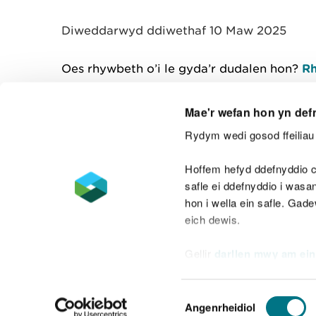
y
m
Diweddarwyd ddiwethaf 10 Maw 2025
w
e
l
Oes rhywbeth o’i le gyda’r dudalen hon?
Rh
i
a
d
Mae'r wefan hon yn def
Rydym wedi gosod ffeiliau 
Cysylltu â ni
Hoffem hefyd ddefnyddio c
safle ei ddefnyddio i was
hon i wella ein safle. Gad
eich dewis.
Datganiad hygyrchedd
Safonau'r Gymr
Gellir
darllen mwy am ein
Datganiad caethwasiaeth fodern
Dewis
Angenrheidiol
Caniatâd