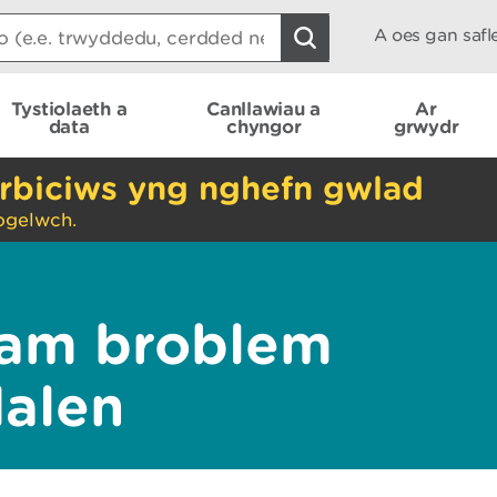
A oes gan saf
Tystiolaeth a
Canllawiau a
Ar
data
chyngor
grwydr
rbiciws yng nghefn gwlad
ogelwch.
am broblem
dalen