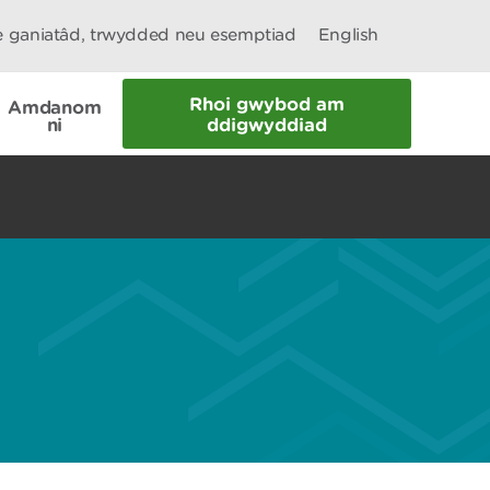
le ganiatâd, trwydded neu esemptiad
English
Rhoi gwybod am
Amdanom
ni
ddigwyddiad