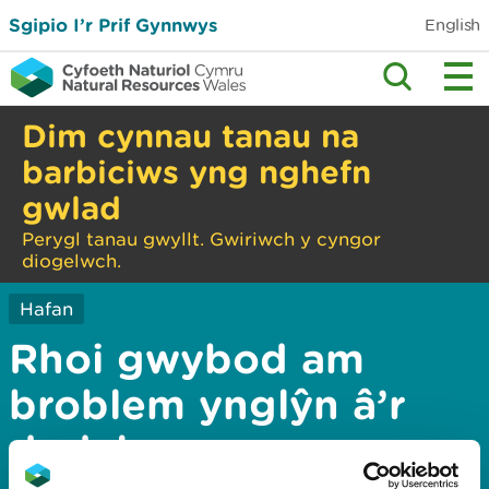
Sgipio I’r Prif Gynnwys
English
Dim cynnau tanau na
barbiciws yng nghefn
gwlad
Perygl tanau gwyllt. Gwiriwch y cyngor
diogelwch.
Hafan
Rhoi gwybod am
broblem ynglŷn â’r
dudalen