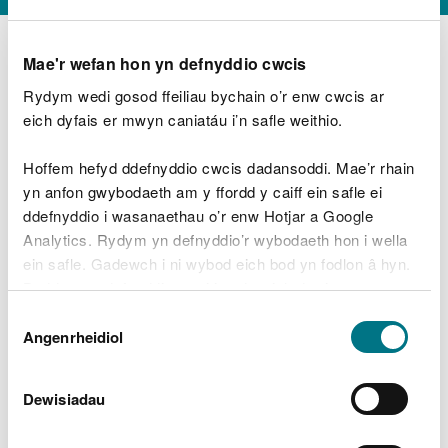
Mae'r wefan hon yn defnyddio cwcis
Rydym wedi gosod ffeiliau bychain o’r enw cwcis ar
D
y
eich dyfais er mwyn caniatáu i’n safle weithio.
Beth oeddech chi’n wneud?
w
e
Hoffem hefyd ddefnyddio cwcis dadansoddi. Mae’r rhain
d
yn anfon gwybodaeth am y ffordd y caiff ein safle ei
w
Peidiwch â chynnwys gwybodaeth bersonol neu
ddefnyddio i wasanaethau o’r enw Hotjar a Google
c
ariannol
h
Analytics. Rydym yn defnyddio’r wybodaeth hon i wella
w
ein safle. Gadewch i ni wybod eich bod yn fodlon â hyn.
r
Byddwn yn defnyddio cwci i gadw eich dewis.
t
Beth oedd yn mynd o’i le?
Dewis
h
Gellir
darllen mwy am ein cwcis
cyn i chi ddewis.
Angenrheidiol
y
Caniatâd
m
a
m
Dewisiadau
e
i