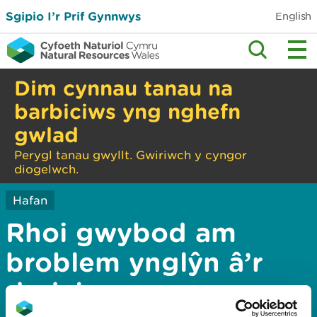
Sgipio I’r Prif Gynnwys
English
Dim cynnau tanau na
barbiciws yng nghefn
gwlad
Perygl tanau gwyllt. Gwiriwch y cyngor
diogelwch.
Hafan
Rhoi gwybod am
broblem ynglŷn â’r
dudalen