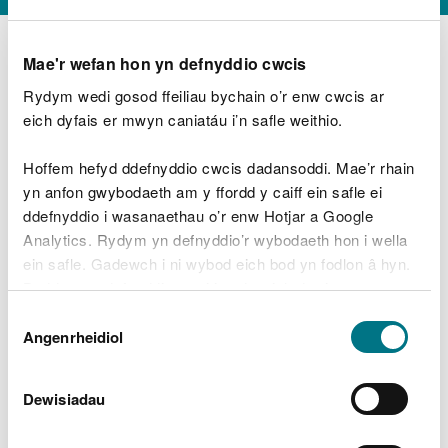
Mae'r wefan hon yn defnyddio cwcis
Rydym wedi gosod ffeiliau bychain o’r enw cwcis ar
D
y
eich dyfais er mwyn caniatáu i’n safle weithio.
Beth oeddech chi’n wneud?
w
e
Hoffem hefyd ddefnyddio cwcis dadansoddi. Mae’r rhain
d
yn anfon gwybodaeth am y ffordd y caiff ein safle ei
w
Peidiwch â chynnwys gwybodaeth bersonol neu
ddefnyddio i wasanaethau o’r enw Hotjar a Google
c
ariannol
h
Analytics. Rydym yn defnyddio’r wybodaeth hon i wella
w
ein safle. Gadewch i ni wybod eich bod yn fodlon â hyn.
r
Byddwn yn defnyddio cwci i gadw eich dewis.
t
Beth oedd yn mynd o’i le?
Dewis
h
Gellir
darllen mwy am ein cwcis
cyn i chi ddewis.
Angenrheidiol
y
Caniatâd
m
a
m
Dewisiadau
e
i