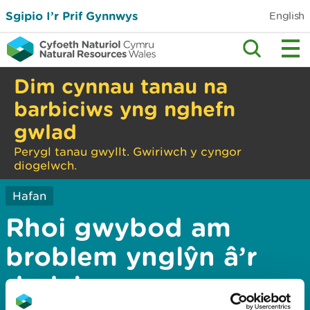
Sgipio I’r Prif Gynnwys
English
Dim cynnau tanau na
barbiciws yng nghefn
gwlad
Perygl tanau gwyllt. Gwiriwch y cyngor
diogelwch.
Hafan
Rhoi gwybod am
broblem ynglŷn â’r
dudalen