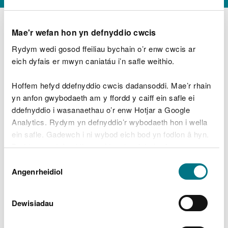
Mae'r wefan hon yn defnyddio cwcis
Rydym wedi gosod ffeiliau bychain o’r enw cwcis ar
D
y
eich dyfais er mwyn caniatáu i’n safle weithio.
Beth oeddech chi’n wneud?
w
e
Hoffem hefyd ddefnyddio cwcis dadansoddi. Mae’r rhain
d
yn anfon gwybodaeth am y ffordd y caiff ein safle ei
w
Peidiwch â chynnwys gwybodaeth bersonol neu
ddefnyddio i wasanaethau o’r enw Hotjar a Google
c
ariannol
h
Analytics. Rydym yn defnyddio’r wybodaeth hon i wella
w
ein safle. Gadewch i ni wybod eich bod yn fodlon â hyn.
r
Byddwn yn defnyddio cwci i gadw eich dewis.
t
Beth oedd yn mynd o’i le?
Dewis
h
Gellir
darllen mwy am ein cwcis
cyn i chi ddewis.
Angenrheidiol
y
Caniatâd
m
a
m
Dewisiadau
e
i