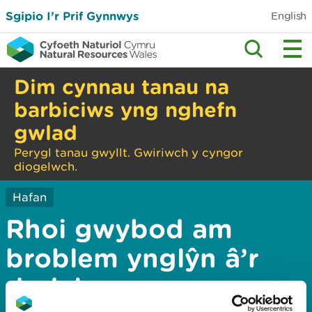
Sgipio I’r Prif Gynnwys
English
Dim cynnau tanau na
barbiciws yng nghefn
gwlad
Perygl tanau gwyllt. Gwiriwch y cyngor
diogelwch.
Hafan
Rhoi gwybod am
broblem ynglŷn â’r
dudalen