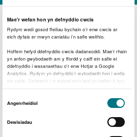
Mae'r wefan hon yn defnyddio cwcis
Rydym wedi gosod ffeiliau bychain o’r enw cwcis ar
D
y
eich dyfais er mwyn caniatáu i’n safle weithio.
Beth oeddech chi’n wneud?
w
e
Hoffem hefyd ddefnyddio cwcis dadansoddi. Mae’r rhain
d
yn anfon gwybodaeth am y ffordd y caiff ein safle ei
w
Peidiwch â chynnwys gwybodaeth bersonol neu
ddefnyddio i wasanaethau o’r enw Hotjar a Google
c
ariannol
h
Analytics. Rydym yn defnyddio’r wybodaeth hon i wella
w
ein safle. Gadewch i ni wybod eich bod yn fodlon â hyn.
r
Byddwn yn defnyddio cwci i gadw eich dewis.
t
Beth oedd yn mynd o’i le?
Dewis
h
Gellir
darllen mwy am ein cwcis
cyn i chi ddewis.
Angenrheidiol
y
Caniatâd
m
a
m
Dewisiadau
e
i