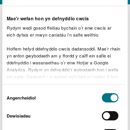
Mae'r wefan hon yn defnyddio cwcis
Rydym wedi gosod ffeiliau bychain o’r enw cwcis ar
D
y
eich dyfais er mwyn caniatáu i’n safle weithio.
Beth oeddech chi’n wneud?
w
e
Hoffem hefyd ddefnyddio cwcis dadansoddi. Mae’r rhain
d
yn anfon gwybodaeth am y ffordd y caiff ein safle ei
w
Peidiwch â chynnwys gwybodaeth bersonol neu
ddefnyddio i wasanaethau o’r enw Hotjar a Google
c
ariannol
h
Analytics. Rydym yn defnyddio’r wybodaeth hon i wella
w
ein safle. Gadewch i ni wybod eich bod yn fodlon â hyn.
r
Byddwn yn defnyddio cwci i gadw eich dewis.
t
Beth oedd yn mynd o’i le?
Dewis
h
Gellir
darllen mwy am ein cwcis
cyn i chi ddewis.
Angenrheidiol
y
Caniatâd
m
a
m
Dewisiadau
e
i