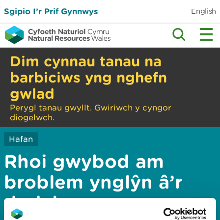
Sgipio I’r Prif Gynnwys
English
Dim cynnau tanau na
barbiciws yng nghefn
gwlad
Perygl tanau gwyllt. Gwiriwch y cyngor
diogelwch.
Hafan
Rhoi gwybod am
broblem ynglŷn â’r
dudalen