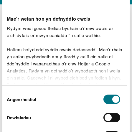
Mae'r wefan hon yn defnyddio cwcis
Rydym wedi gosod ffeiliau bychain o’r enw cwcis ar
D
y
eich dyfais er mwyn caniatáu i’n safle weithio.
Beth oeddech chi’n wneud?
w
e
Hoffem hefyd ddefnyddio cwcis dadansoddi. Mae’r rhain
d
yn anfon gwybodaeth am y ffordd y caiff ein safle ei
w
Peidiwch â chynnwys gwybodaeth bersonol neu
ddefnyddio i wasanaethau o’r enw Hotjar a Google
c
ariannol
h
Analytics. Rydym yn defnyddio’r wybodaeth hon i wella
w
ein safle. Gadewch i ni wybod eich bod yn fodlon â hyn.
r
Byddwn yn defnyddio cwci i gadw eich dewis.
t
Beth oedd yn mynd o’i le?
Dewis
h
Gellir
darllen mwy am ein cwcis
cyn i chi ddewis.
Angenrheidiol
y
Caniatâd
m
a
m
Dewisiadau
e
i