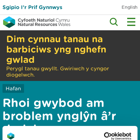
Sgipio I’r Prif Gynnwys
English
Dim cynnau tanau na
barbiciws yng nghefn
gwlad
Perygl tanau gwyllt. Gwiriwch y cyngor
diogelwch.
Hafan
Rhoi gwybod am
broblem ynglŷn â’r
dudalen