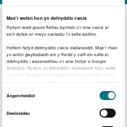
Mae'r wefan hon yn defnyddio cwcis
Rydym wedi gosod ffeiliau bychain o’r enw cwcis ar
D
y
eich dyfais er mwyn caniatáu i’n safle weithio.
Beth oeddech chi’n wneud?
w
e
Hoffem hefyd ddefnyddio cwcis dadansoddi. Mae’r rhain
d
yn anfon gwybodaeth am y ffordd y caiff ein safle ei
w
Peidiwch â chynnwys gwybodaeth bersonol neu
ddefnyddio i wasanaethau o’r enw Hotjar a Google
c
ariannol
h
Analytics. Rydym yn defnyddio’r wybodaeth hon i wella
w
ein safle. Gadewch i ni wybod eich bod yn fodlon â hyn.
r
Byddwn yn defnyddio cwci i gadw eich dewis.
t
Beth oedd yn mynd o’i le?
Dewis
h
Gellir
darllen mwy am ein cwcis
cyn i chi ddewis.
Angenrheidiol
y
Caniatâd
m
a
m
Dewisiadau
e
i