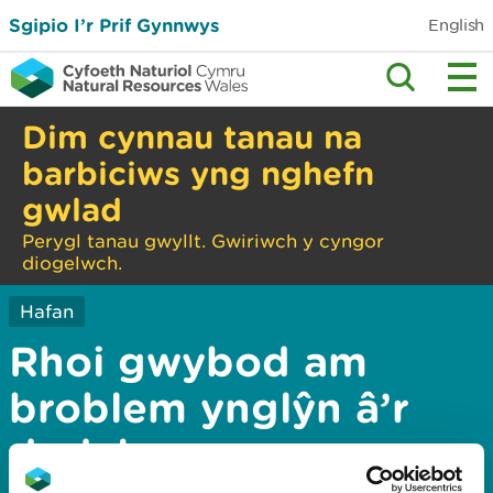
Sgipio I’r Prif Gynnwys
English
Dim cynnau tanau na
barbiciws yng nghefn
gwlad
Perygl tanau gwyllt. Gwiriwch y cyngor
diogelwch.
Hafan
Rhoi gwybod am
broblem ynglŷn â’r
dudalen