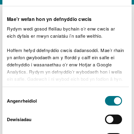
Mae'r wefan hon yn defnyddio cwcis
Rydym wedi gosod ffeiliau bychain o’r enw cwcis ar
D
y
eich dyfais er mwyn caniatáu i’n safle weithio.
Beth oeddech chi’n wneud?
w
e
Hoffem hefyd ddefnyddio cwcis dadansoddi. Mae’r rhain
d
yn anfon gwybodaeth am y ffordd y caiff ein safle ei
w
Peidiwch â chynnwys gwybodaeth bersonol neu
ddefnyddio i wasanaethau o’r enw Hotjar a Google
c
ariannol
h
Analytics. Rydym yn defnyddio’r wybodaeth hon i wella
w
ein safle. Gadewch i ni wybod eich bod yn fodlon â hyn.
r
Byddwn yn defnyddio cwci i gadw eich dewis.
t
Beth oedd yn mynd o’i le?
Dewis
h
Gellir
darllen mwy am ein cwcis
cyn i chi ddewis.
Angenrheidiol
y
Caniatâd
m
a
m
Dewisiadau
e
i