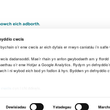
owch eich adborth
.
nyddio cwcis
bychain o’r enw cwcis ar eich dyfais er mwyn caniatáu i’n safle 
Y
wcis dadansoddi. Mae’r rhain yn anfon gwybodaeth am y ffordd y
anaethau o’r enw Hotjar a Google Analytics. Rydym yn defnyddio
ewch i ni wybod eich bod yn fodlon â hyn. Byddwn yn defnyddio 
aeg
Map o'r safle
Hawlfraint
Preifatrwydd a 
 cwcis
cyn i chi ddewis.
Dewisiadau
Ystadegau
March