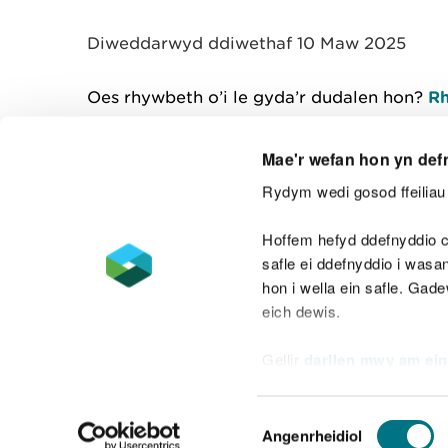
y
m
Diweddarwyd ddiwethaf 10 Maw 2025
w
e
l
Oes rhywbeth o’i le gyda’r dudalen hon?
Rh
i
a
d
Mae'r wefan hon yn def
Rydym wedi gosod ffeiliau 
Cysylltu â ni
Hoffem hefyd ddefnyddio c
safle ei ddefnyddio i was
hon i wella ein safle. Gad
eich dewis.
Datganiad hygyrchedd
Safonau'r Gymr
Gellir
darllen mwy am ein
Datganiad caethwasiaeth fodern
Dewis
Angenrheidiol
Caniatâd