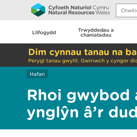
Search:
Trwyddedau a
Llifogydd
chaniatadau
Dim cynnau tanau na ba
Perygl tanau gwyllt. Gwiriwch y cyngor di
Hafan
Rhoi gwybod 
ynglŷn â’r du