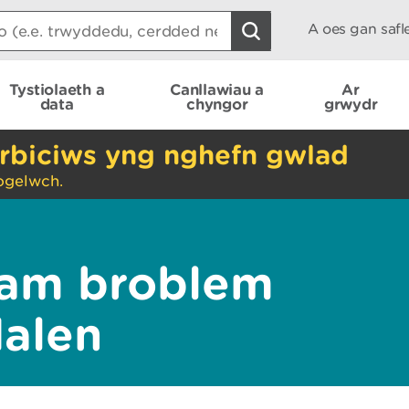
A oes gan saf
Tystiolaeth a
Canllawiau a
Ar
data
chyngor
grwydr
rbiciws yng nghefn gwlad
ogelwch.
am broblem
dalen