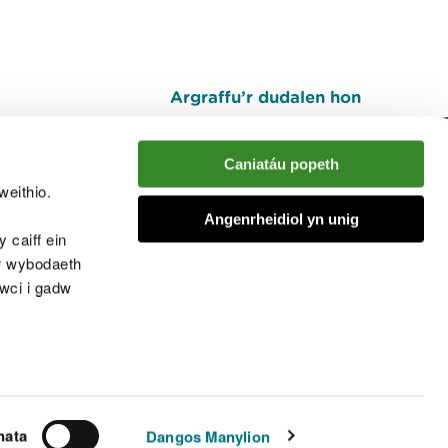
Argraffu’r dudalen hon
I fyny
Caniatáu popeth
weithio.
muno â'r sgwrs
Angenrheidiol yn unig
 caiff ein
’r wybodaeth
cwci i gadw
chwcis
nata
Dangos Manylion
© Cyfoeth Naturiol Cymru