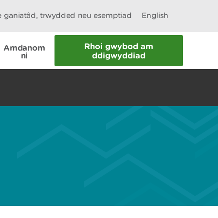
le ganiatâd, trwydded neu esemptiad
English
Rhoi gwybod am
Amdanom
ni
ddigwyddiad