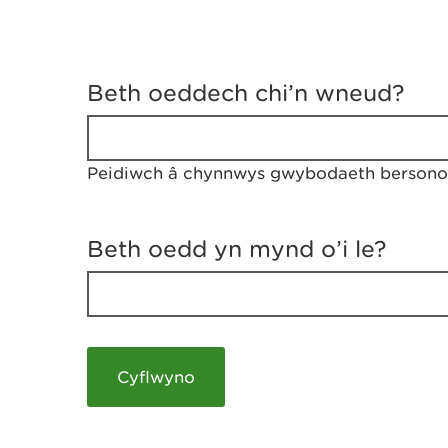
D
y
Beth oeddech chi’n wneud?
w
e
d
w
Peidiwch â chynnwys gwybodaeth bersonol
c
h
w
r
Beth oedd yn mynd o’i le?
t
h
y
m
a
m
e
i
c
h