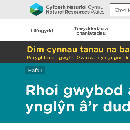
Search:
Trwyddedau a
Llifogydd
chaniatadau
Dim cynnau tanau na ba
Perygl tanau gwyllt. Gwiriwch y cyngor di
Hafan
Rhoi gwybod 
ynglŷn â’r du