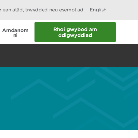
le ganiatâd, trwydded neu esemptiad
English
Rhoi gwybod am
Amdanom
ni
ddigwyddiad