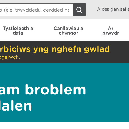
A oes gan saf
Tystiolaeth a
Canllawiau a
Ar
data
chyngor
grwydr
rbiciws yng nghefn gwlad
ogelwch.
am broblem
dalen