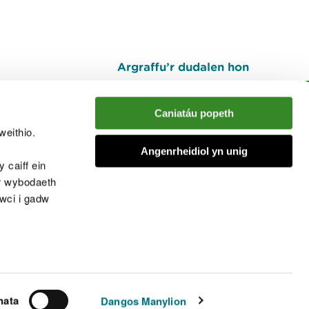
Argraffu’r dudalen hon
I fyny
Caniatáu popeth
weithio.
muno â'r sgwrs
Angenrheidiol yn unig
 caiff ein
’r wybodaeth
cwci i gadw
chwcis
nata
Dangos Manylion
© Cyfoeth Naturiol Cymru