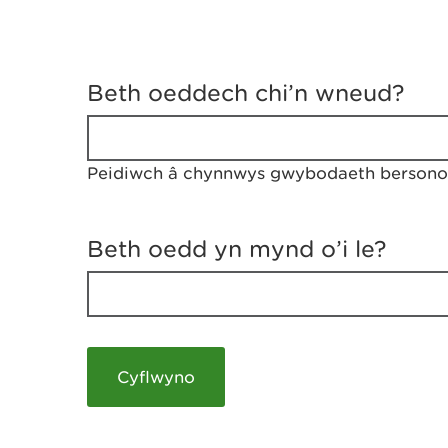
D
y
Beth oeddech chi’n wneud?
w
e
d
w
Peidiwch â chynnwys gwybodaeth bersonol
c
h
w
r
Beth oedd yn mynd o’i le?
t
h
y
m
a
m
e
i
c
h