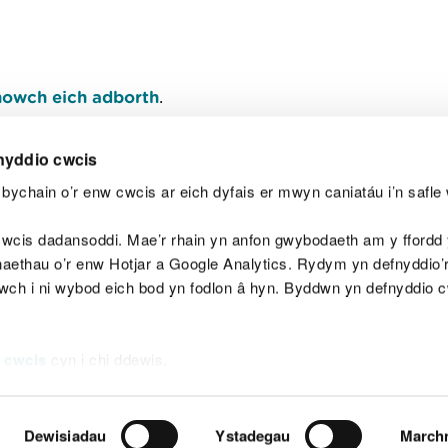
owch eich adborth
.
nyddio cwcis
bychain o’r enw cwcis ar eich dyfais er mwyn caniatáu i’n safle 
Y
wcis dadansoddi. Mae’r rhain yn anfon gwybodaeth am y ffordd y
anaethau o’r enw Hotjar a Google Analytics. Rydym yn defnyddio
ewch i ni wybod eich bod yn fodlon â hyn. Byddwn yn defnyddio 
aeg
Map o'r safle
Hawlfraint
Preifatrwydd a 
 cwcis
cyn i chi ddewis.
Dewisiadau
Ystadegau
March