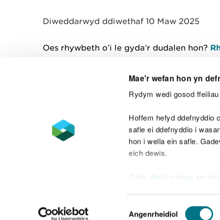
y
m
Diweddarwyd ddiwethaf 10 Maw 2025
w
e
l
Oes rhywbeth o’i le gyda’r dudalen hon?
Rh
i
a
d
Mae'r wefan hon yn def
Rydym wedi gosod ffeiliau 
Cysylltu â ni
Hoffem hefyd ddefnyddio c
safle ei ddefnyddio i was
hon i wella ein safle. Gad
eich dewis.
Datganiad hygyrchedd
Safonau'r Gymr
Gellir
darllen mwy am ein
Datganiad caethwasiaeth fodern
Dewis
Angenrheidiol
Caniatâd