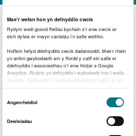
Mae'r wefan hon yn defnyddio cwcis
Rydym wedi gosod ffeiliau bychain o’r enw cwcis ar
D
y
eich dyfais er mwyn caniatáu i’n safle weithio.
Beth oeddech chi’n wneud?
w
e
Hoffem hefyd ddefnyddio cwcis dadansoddi. Mae’r rhain
d
yn anfon gwybodaeth am y ffordd y caiff ein safle ei
w
Peidiwch â chynnwys gwybodaeth bersonol neu
ddefnyddio i wasanaethau o’r enw Hotjar a Google
c
ariannol
h
Analytics. Rydym yn defnyddio’r wybodaeth hon i wella
w
ein safle. Gadewch i ni wybod eich bod yn fodlon â hyn.
r
Byddwn yn defnyddio cwci i gadw eich dewis.
t
Beth oedd yn mynd o’i le?
Dewis
h
Gellir
darllen mwy am ein cwcis
cyn i chi ddewis.
Angenrheidiol
y
Caniatâd
m
a
m
Dewisiadau
e
i