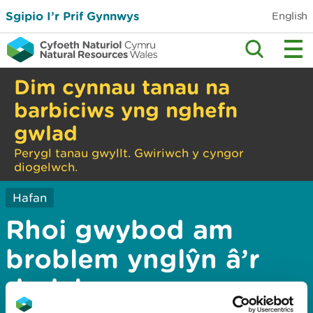
Sgipio I’r Prif Gynnwys
English
Dim cynnau tanau na
barbiciws yng nghefn
gwlad
Perygl tanau gwyllt. Gwiriwch y cyngor
diogelwch.
Hafan
Rhoi gwybod am
broblem ynglŷn â’r
dudalen