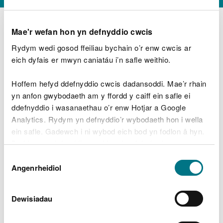
Mae'r wefan hon yn defnyddio cwcis
Rydym wedi gosod ffeiliau bychain o’r enw cwcis ar
D
y
eich dyfais er mwyn caniatáu i’n safle weithio.
Beth oeddech chi’n wneud?
w
e
Hoffem hefyd ddefnyddio cwcis dadansoddi. Mae’r rhain
d
yn anfon gwybodaeth am y ffordd y caiff ein safle ei
w
Peidiwch â chynnwys gwybodaeth bersonol neu
ddefnyddio i wasanaethau o’r enw Hotjar a Google
c
ariannol
h
Analytics. Rydym yn defnyddio’r wybodaeth hon i wella
w
ein safle. Gadewch i ni wybod eich bod yn fodlon â hyn.
r
Byddwn yn defnyddio cwci i gadw eich dewis.
t
Beth oedd yn mynd o’i le?
Dewis
h
Gellir
darllen mwy am ein cwcis
cyn i chi ddewis.
Angenrheidiol
y
Caniatâd
m
a
m
Dewisiadau
e
i