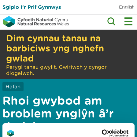
Sgipio I’r Prif Gynnwys
English
Dim cynnau tanau na
barbiciws yng nghefn
gwlad
Perygl tanau gwyllt. Gwiriwch y cyngor
diogelwch.
Hafan
Rhoi gwybod am
broblem ynglŷn â’r
dudalen